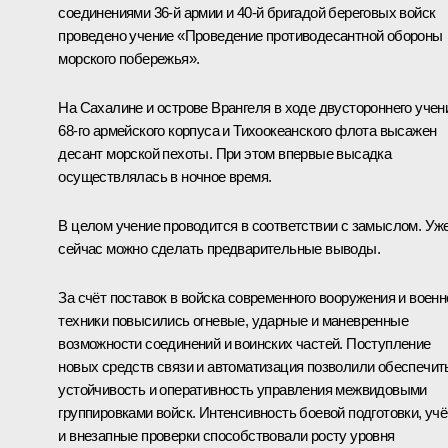
соединениями 36-й армии и 40-й бригадой береговых войск
проведено учение «Проведение противодесантной обороны
морского побережья».
На Сахалине и острове Врангеля в ходе двустороннего учен
68-го армейского корпуса и Тихоокеанского флота высажен
десант морской пехоты. При этом впервые высадка
осуществлялась в ночное время.
В целом учение проводится в соответствии с замыслом. Уж
сейчас можно сделать предварительные выводы.
За счёт поставок в войска современного вооружения и военн
техники повысились огневые, ударные и маневренные
возможности соединений и воинских частей. Поступление
новых средств связи и автоматизация позволили обеспечит
устойчивость и оперативность управления межвидовыми
группировками войск. Интенсивность боевой подготовки, уч
и внезапные проверки способствовали росту уровня