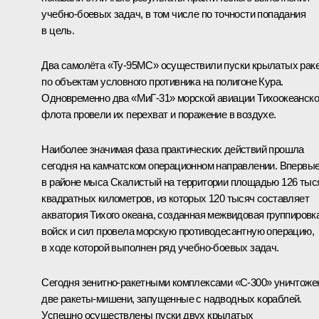
учебно-боевых задач, в том числе по точности попадания
в цель.
Два самолёта «Ту-95МС» осуществили пуски крылатых рак
по объектам условного противника на полигоне Кура.
Одновременно два «МиГ-31» морской авиации Тихоокеанско
флота провели их перехват и поражение в воздухе.
Наиболее значимая фаза практических действий прошла
сегодня на камчатском операционном направлении. Впервы
в районе мыса Скалистый на территории площадью 126 тыс
квадратных километров, из которых 120 тысяч составляет
акватория Тихого океана, созданная межвидовая группировк
войск и сил провела морскую противодесантную операцию,
в ходе которой выполнен ряд учебно-боевых задач.
Сегодня зенитно-ракетными комплексами «С-300» уничтож
две ракеты-мишени, запущенные с надводных кораблей.
Успешно осуществлены пуски двух крылатых