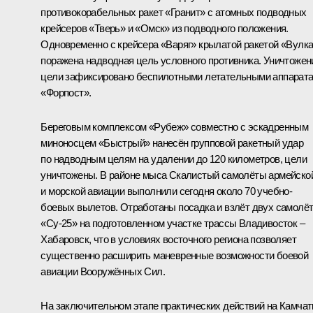
противокорабельных ракет «Гранит» с атомных подводных
крейсеров «Тверь» и «Омск» из подводного положения.
Одновременно с крейсера «Варяг» крылатой ракетой «Вулк
поражена надводная цель условного противника. Уничтожен
цели зафиксировано беспилотными летательными аппарат
«Форпост».
Береговым комплексом «Рубеж» совместно с эскадренным
миноносцем «Быстрый» нанесён групповой ракетный удар
по надводным целям на удалении до 120 километров, цели
уничтожены. В районе мыса Скалистый самолёты армейско
и морской авиации выполнили сегодня около 70 учебно-
боевых вылетов. Отработаны посадка и взлёт двух самолё
«Су-25» на подготовленном участке трассы Владивосток –
Хабаровск, что в условиях восточного региона позволяет
существенно расширить маневренные возможности боевой
авиации Вооружённых Сил.
На заключительном этапе практических действий на Камчат