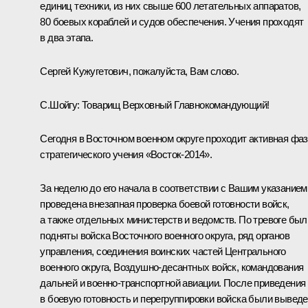
единиц техники, из них свыше 600 летательных аппаратов,
80 боевых кораблей и судов обеспечения. Учения проходят
в два этапа.
Сергей Кужугетович, пожалуйста, Вам слово.
С.Шойгу:
Товарищ Верховный Главнокомандующий!
Сегодня в Восточном военном округе проходит активная фа
стратегического учения «Восток-2014».
За неделю до его начала в соответствии с Вашим указанием
проведена внезапная проверка боевой готовности войск,
а также отдельных министерств и ведомств. По тревоге был
подняты войска Восточного военного округа, ряд органов
управления, соединения воинских частей Центрального
военного округа, Воздушно-десантных войск, командования
дальней и военно-транспортной авиации. После приведения
в боевую готовность и перегруппировки войска были вывед