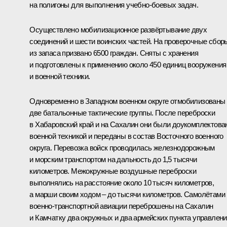
на полигоны для выполнения учебно-боевых задач.
Осуществлено мобилизационное развёртывание двух
соединений и шести воинских частей. На проверочные сбор
из запаса призвано 6500 граждан. Сняты с хранения
и подготовлены к применению около 450 единиц вооружения
и военной техники.
Одновременно в Западном военном округе отмобилизованы
две батальонные тактические группы. После переброски
в Хабаровский край и на Сахалин они были доукомплектов
военной техникой и переданы в состав Восточного военного
округа. Перевозка войск проводилась железнодорожным
и морским транспортом на дальность до 1,5 тысячи
километров. Межокружные воздушные переброски
выполнялись на расстояние около 10 тысяч километров,
а марши своим ходом – до тысячи километров. Самолётами
военно-транспортной авиации переброшены на Сахалин
и Камчатку два окружных и два армейских пункта управлени