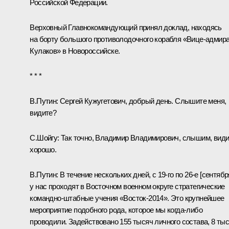
Российской Федерации.
Верховный Главнокомандующий принял доклад, находясь
на борту большого противолодочного корабля «Вице-адмир
Кулаков» в Новороссийске.
* * *
В.Путин:
Сергей Кужугетович, добрый день. Слышите меня,
видите?
С.Шойгу
:
Так точно, Владимир Владимирович, слышим, вид
хорошо.
В.Путин:
В течение нескольких дней, с 19-го по 26-е [сентября
у нас проходят в Восточном военном округе стратегические
командно-штабные учения «Восток-2014». Это крупнейшее
мероприятие подобного рода, которое мы когда‑либо
проводили. Задействовано 155 тысяч личного состава, 8 ты