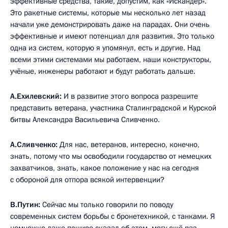
эффективные средства, такие, допустим, как «Искандер».
Это ракетные системы, которые мы несколько лет назад
начали уже демонстрировать даже на парадах. Они очень
эффективные и имеют потенциал для развития. Это только
одна из систем, которую я упомянул, есть и другие. Над
всеми этими системами мы работаем, наши конструкторы,
учёные, инженеры работают и будут работать дальше.
А.Ехилевский:
И в развитие этого вопроса разрешите
представить ветерана, участника Сталинградской и Курской
битвы Александра Васильевича Сливченко.
А.Сливченко:
Для нас, ветеранов, интересно, конечно,
знать, потому что мы освободили государство от немецких
захватчиков, знать, какое положение у нас на сегодня
с обороной для отпора всякой интервенции?
В.Путин:
Сейчас мы только говорили по поводу
современных систем борьбы с бронетехникой, с танками. Я
немножко даже пошире сказал об этом, могу ещё раз