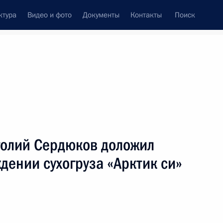
ктура
Видео и фото
Документы
Контакты
Поиск
Все персоны
олий Сердюков доложил
дении сухогруза «Арктик си»
Подписаться на ленту