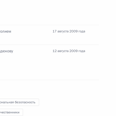
ов доложил Президенту
 си»
толием
17 августа 2009 года
рдюкову
12 августа 2009 года
ороны Анатолием Сердюковым
толию Сердюкову
ональная безопасность
ечественники