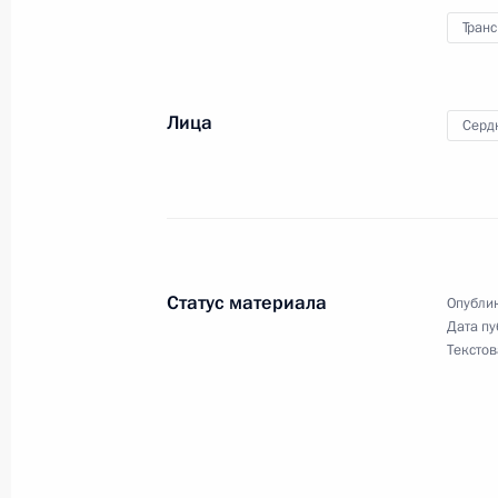
Стенографический отчёт о заседан
Транс
национальных проектов и демогра
1 июля 2009 года, 16:15
Лица
Серд
Стенографический отчёт о встрече
Отечественной войны – Героями Со
7 мая 2009 года, 15:10
Статус материала
Опублик
Дата пу
Текстов
Начало рабочей встречи с Минист
Сердюковым и Министром спорта, 
политики Виталием Мутко
27 марта 2009 года, 18:10