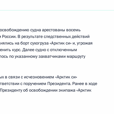
ть следующие материалы
ороны Анатолием Сердюковым
о освобождению судна арестованы восемь
 России. В результате следственных действий
нялись на борт сухогруза «Арктик си» и, угрожая
енить курс. Далее судно с отключенным
ось по указанному захватчиками маршруту
ороны Анатолием Сердюковым
х в связи с исчезновением «Арктик си»
ответствии с поручением Президента. Ранее в ходе
ов доложил Президенту
 Президенту об освобождении экипажа «Арктик
руза «Арктик си»