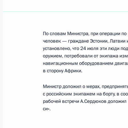
Показа
Рабочая встреча с Министром об
По словам Министра, при операции п
14 января 2010 года, 15:30
человек — граждане Эстонии, Латвии и
установлено, что 24 июля эти люди под
оружием, потребовали от экипажа изм
навигационным оборудованием двигал
Рабочая встреча с Министром об
в сторону Африки.
8 октября 2009 года, 16:30
Министр доложил о мерах, предприняты
с российским экипажем на борту, в со
Министр обороны Анатолий Сердюк
рабочей встречи А.Сердюков доложил
о ходе расследования захвата сухог
си».
20 августа 2009 года, 14:15