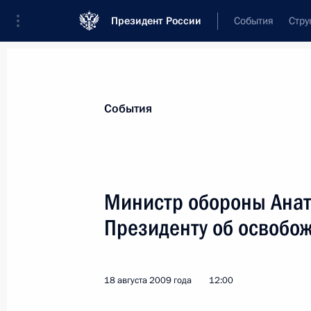
Президент России
События
Стру
Материалы по выбранной персоне
События
Сердюков
,
Анатолий
Эдуардович
Министр обороны Анат
Президенту об освобож
Лента событий
18 августа 2009 года
12:00