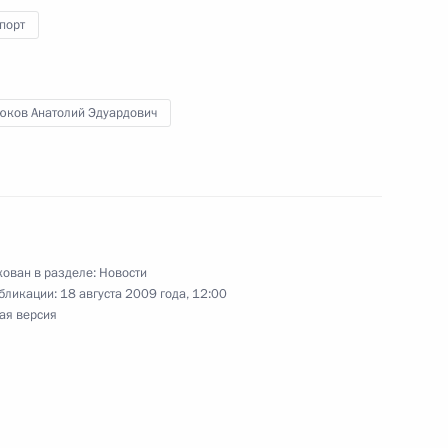
ии Совета по реализации
порт
фической политике
юков Анатолий Эдуардович
 с ветеранами Великой
ветского Союза
ован в разделе:
Новости
бликации:
18 августа 2009 года, 12:00
ая версия
ром обороны Анатолием
туризма и молодёжной