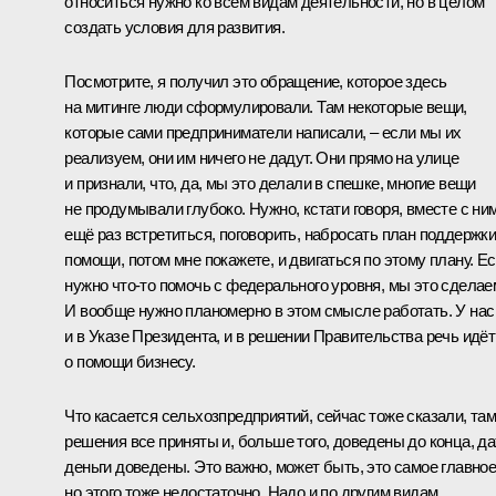
относиться нужно ко всем видам деятельности, но в целом
создать условия для развития.
Посмотрите, я получил это обращение, которое здесь
на митинге люди сформулировали. Там некоторые вещи,
которые сами предприниматели написали, – если мы их
реализуем, они им ничего не дадут. Они прямо на улице
и признали, что, да, мы это делали в спешке, многие вещи
не продумывали глубоко. Нужно, кстати говоря, вместе с ни
ещё раз встретиться, поговорить, набросать план поддержки
помощи, потом мне покажете, и двигаться по этому плану. Е
нужно что-то помочь с федерального уровня, мы это сделае
И вообще нужно планомерно в этом смысле работать. У нас
и в Указе Президента, и в решении Правительства речь идёт
о помощи бизнесу.
Что касается сельхозпредприятий, сейчас тоже сказали, та
решения все приняты и, больше того, доведены до конца, д
деньги доведены. Это важно, может быть, это самое главное
но этого тоже недостаточно. Надо и по другим видам