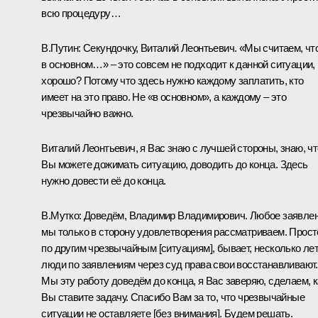
всю процедуру…
В.Путин:
Секундочку, Виталий Леонтьевич. «Мы считаем, чт
в основном…» – это совсем не подходит к данной ситуации,
хорошо? Потому что здесь нужно каждому заплатить, кто
имеет на это право. Не «в основном», а каждому – это
чрезвычайно важно.
Виталий Леонтьевич, я Вас знаю с лучшей стороны, знаю, чт
Вы можете дожимать ситуацию, доводить до конца. Здесь
нужно довести её до конца.
В.Мутко:
Доведём, Владимир Владимирович. Любое заявле
мы только в сторону удовлетворения рассматриваем. Прост
по другим чрезвычайным [ситуациям], бывает, несколько ле
люди по заявлениям через суд права свои восстанавливают.
Мы эту работу доведём до конца, я Вас заверяю, сделаем, к
Вы ставите задачу. Спасибо Вам за то, что чрезвычайные
ситуации не оставляете [без внимания]. Будем решать.