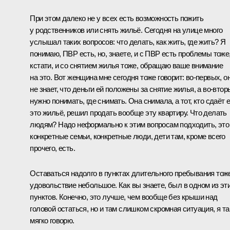
При этом далеко не у всех есть возможность пожить
у родственников или снять жильё. Сегодня на улице много
услышал таких вопросов: что делать, как жить, где жить? Я
понимаю, ПВР есть, но, знаете, и с ПВР есть проблемы тоже
кстати, и со снятием жилья тоже, обращаю ваше внимание
на это. Вот женщина мне сегодня тоже говорит: во-первых, о
не знает, что деньги ей положены за снятие жилья, а во-втор
нужно понимать, где снимать. Она снимала, а тот, кто сдаёт 
это жильё, решил продать вообще эту квартиру. Что делать
людям? Надо неформально к этим вопросам подходить, это
конкретные семьи, конкретные люди, дети там, кроме всего
прочего, есть.
Оставаться надолго в пунктах длительного пребывания тож
удовольствие небольшое. Как вы знаете, был в одном из эт
пунктов. Конечно, это лучше, чем вообще без крыши над
головой остаться, но и там слишком скромная ситуация, я та
мягко говорю.