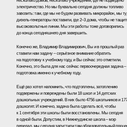
несколько домов, несколько учреждений, где не подведено
электричество. Но мы буквально сегодня должны топливо
завозить: там, где мы не будем развивать микрорайон, мы т
дизель-генераторы поставили, где 2–3 дома, чтобы не тащит
высоковольтные линии. Мы эти работы тоже договорились
до конца сегодняшнего дня завершить.
Конечно же, Владимир Владимирович, Вы и в прошлый раз
ставили нам задачу – серьёзное внимание обратить
на подготовку к учебному году, и Вы сейчас это отметили.
Конечно, это была для нас сейчас первоочередная задача –
подготовка именно к учебному году.
Ещё раз хотел напомнить, что подтоплены, затоплению
подвержены и повреждены были 18 школ и 14 детских
дошкольных учреждений. В них было 4756 школьников и 17
дошколят. И конечно, задача была сделать всё, чтобы
к 1 сентября эти школы были восстановлены. Мы сегодня
в одной были. Допустим, в Нижнеудинске школа – мэр
передал, мы сегодня запустили там образовательный проце