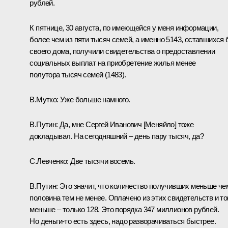
рублей.
К пятнице, 30 августа, по имеющейся у меня информации,
более чем из пяти тысяч семей, а именно 5143, оставшихся 
своего дома, получили свидетельства о предоставлении
социальных выплат на приобретение жилья менее
полутора тысяч семей (1483).
В.Мутко
:
Уже больше намного.
В.Путин:
Да, мне
Сергей Иванович [Меняйло]
тоже
докладывал. На сегодняшний – день пару тысяч, да?
С.Левченко
:
Две тысячи восемь.
В.Путин:
Это значит, что количество получивших меньше че
половина тем не менее. Оплачено из этих свидетельств и то
меньше – только 128. Это порядка 347 миллионов рублей.
Но деньги-то есть здесь, надо разворачиваться быстрее.