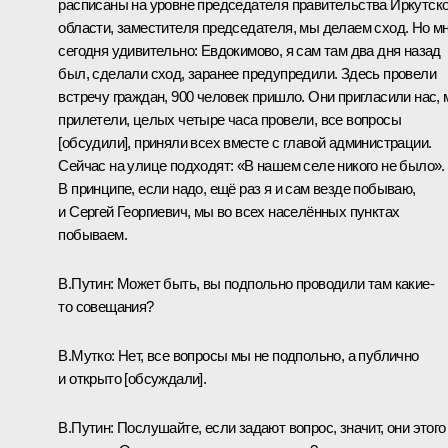
расписаны на уровне председателя правительства Иркутск
области, заместителя председателя, мы делаем сход. Но м
сегодня удивительно: Евдокимово, я сам там два дня назад
был, сделали сход, заранее предупредили. Здесь провели
встречу граждан, 900 человек пришло. Они пригласили нас,
прилетели, целых четыре часа провели, все вопросы
[обсудили], приняли всех вместе с главой администрации.
Сейчас на улице подходят: «В нашем селе никого не было».
В принципе, если надо, ещё раз я и сам везде побываю,
и Сергей Георгиевич, мы во всех населённых пунктах
побываем.
В.Путин:
Может быть, вы подпольно проводили там какие-
то совещания?
В.Мутко:
Нет, все вопросы мы не подпольно, а публично
и открыто [обсуждали].
В.Путин:
Послушайте, если задают вопрос, значит, они этого