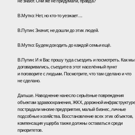
не знают. Они же не придумали, правда?
В.Мутко:
Нет, но кто-то уезжает…
В.Путин:
Значит, не дошли до этих людей.
В.Мутко:
Будем доходить до каждой семьи ещё.
В.Путин:
И я Вас прошу туда съездить и посмотреть. Как мы
договаривались, съездите в этот населённый пункт
и поговорите с людьми. Посмотрите, что там сделано и что
не сделано.
Дальше. Наводнение нанесло серьёзные повреждения
объектам здравоохранения, ЖКХ, дорожной инфраструктуре
пострадали многие предприятия, малый бизнес, личные
подсобные хозяйства. Восстановление всех этих объектов,
компенсация ущерба также должны оставаться среди
приоритетов.