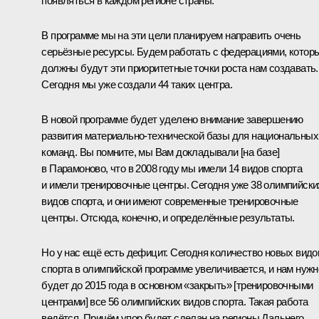
появляться в каждом регионе страны.
В программе мы на эти цели планируем направить очень
серьёзные ресурсы. Будем работать с федерациями, котор
должны будут эти приоритетные точки роста нам создавать.
Сегодня мы уже создали 44 таких центра.
В новой программе будет уделено внимание завершению
развития материально-технической базы для национальных
команд. Вы помните, мы Вам докладывали [на базе]
в Парамоново, что в 2008 году мы имели 14 видов спорта
и имели тренировочные центры. Сегодня уже 38 олимпийски
видов спорта, и они имеют современные тренировочные
центры. Отсюда, конечно, и определённые результаты.
Но у нас ещё есть дефицит. Сегодня количество новых видо
спорта в олимпийской программе увеличивается, и нам нужн
будет до 2015 года в основном «закрыть» [тренировочными
центрами] все 56 олимпийских видов спорта. Такая работа
ведётся. Причём упор будет сделан на регионы Дальнего