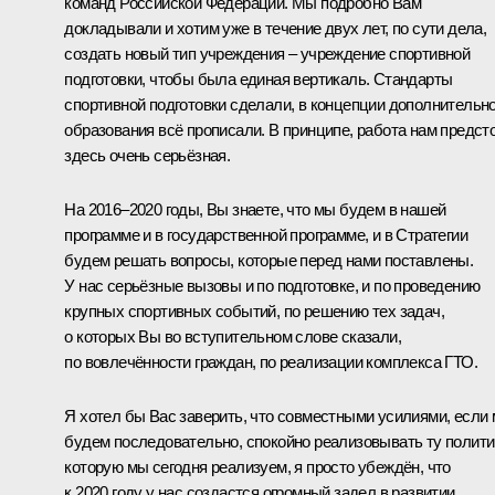
команд Российской Федерации. Мы подробно Вам
докладывали и хотим уже в течение двух лет, по сути дела,
создать новый тип учреждения – учреждение спортивной
подготовки, чтобы была единая вертикаль. Стандарты
спортивной подготовки сделали, в концепции дополнительно
образования всё прописали. В принципе, работа нам предст
здесь очень серьёзная.
На 2016–2020 годы, Вы знаете, что мы будем в нашей
программе и в государственной программе, и в Стратегии
будем решать вопросы, которые перед нами поставлены.
У нас серьёзные вызовы и по подготовке, и по проведению
крупных спортивных событий, по решению тех задач,
о которых Вы во вступительном слове сказали,
по вовлечённости граждан, по реализации комплекса ГТО.
Я хотел бы Вас заверить, что совместными усилиями, если
будем последовательно, спокойно реализовывать ту полити
которую мы сегодня реализуем, я просто убеждён, что
к 2020 году у нас создастся огромный задел в развитии