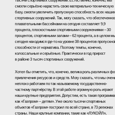
тысячи спортивных сооружений. Естественно, конечно, мы
смогли серьёзно нарастить свою материально-техническую
базу, смогли увеличить пропускную способность всех наши
спортивных сооружений. Так, могу сказать, что обеспеченно
плавательными бассейнами на сегодня составляет 9,9
процента, плоскостными спортивными сооружениями – 30
процентов, спортивными залами – 62 процента, а в целом м
сегодня находимся где‑то на уровне 38 процентов пропускно
способности от норматива. Поэтому темпы, конечно,
колоссальные и серьёзные. Практически в год прирост
в районе 3 тысяч спортивных сооружений.
Хотел бы отметить, что, конечно, велика роль различных ф
привлечения ресурсов и средств. Могу сказать, что мы очен
неплохо работаем по так называемому государственно-
частному партнёрству. В этой работе огромную роль играют
наши крупные предприятия. Допустим, есть такая программа
как «Газпром» – детям». Уже около тысячи спортивных
объектов «Газпром» построил по всей стране, в 73 регионах
страны. Наши крупные компании, такие как «ЛУКОЙЛ»,