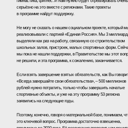
гимнастика, фитнес. И нам нужно будет отреагировать очень
серьёзно на это вместе с регионами. Такие проекты
в программе найдут поддержку.
Не могу не сказать о нашем социальном проекте, который м
реализовывали с партией «Единая Россия». Мы 3 миллиард
выделяли как раз на работу, связанную со строительством
школьных залов, пристроек, малых спортивных форм. Сейч
мы пока не нашли поддержки, в Правительстве мы этот воп
не решили, и эта программа, к сожалению, заканчивается.
Если взять завершение взятых обязательств, как Вы говори
«Всегда завершайте свои обязательства», – 500 миллионов
рублей нужно потратить, только чтобы завершить начатые
спортивные объекты, и уже на эту программу 53 региона
заявились на следующие годы.
Поэтому, конечно, говоря о материальной базе, понимаем, чт
это ключевой вопрос. Программа достаточно взвешенна,
продумана до 2020 года. Её реализация позволит нам решит