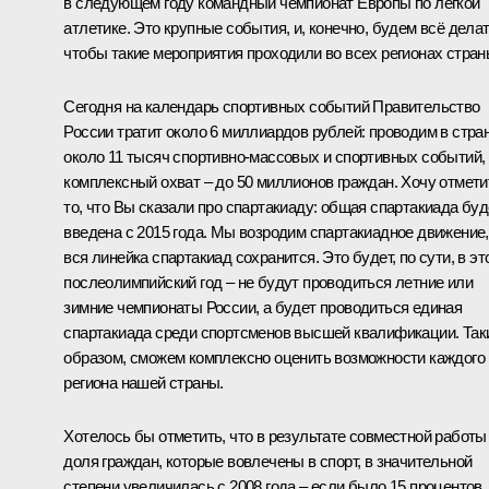
в следующем году командный чемпионат Европы по лёгкой
атлетике. Это крупные события, и, конечно, будем всё делат
чтобы такие мероприятия проходили во всех регионах стран
Сегодня на календарь спортивных событий Правительство
России тратит около 6 миллиардов рублей: проводим в стра
около 11 тысяч спортивно-массовых и спортивных событий,
комплексный охват – до 50 миллионов граждан. Хочу отмети
то, что Вы сказали про спартакиаду: общая спартакиада буд
введена с 2015 года. Мы возродим спартакиадное движение,
вся линейка спартакиад сохранится. Это будет, по сути, в эт
послеолимпийский год – не будут проводиться летние или
зимние чемпионаты России, а будет проводиться единая
спартакиада среди спортсменов высшей квалификации. Так
образом, сможем комплексно оценить возможности каждого
региона нашей страны.
Хотелось бы отметить, что в результате совместной работы
доля граждан, которые вовлечены в спорт, в значительной
степени увеличилась с 2008 года – если было 15 процентов,