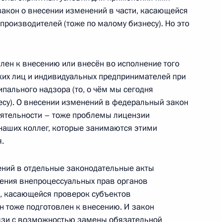
телем Председателя
акон о внесении изменений в части, касающейся
и губернатором Приморского
роизводителей (тоже по малому бизнесу). Но это
лен к внесению или внесён во исполнение того
ких лиц и индивидуальных предпринимателей при
пального надзора (то, о чём мы сегодня
заместителем Председателя
есу). О внесении изменений в федеральный закон
еятельности – тоже проблемы лицензии
 наших коллег, которые занимаются этими
.
ким вопросам
ений в отдельные законодательные акты
ения внепроцессуальных прав органов
и, касающейся проверок субъектов
н тоже подготовлен к внесению. И закон
вязи с возможностью замены обязательной