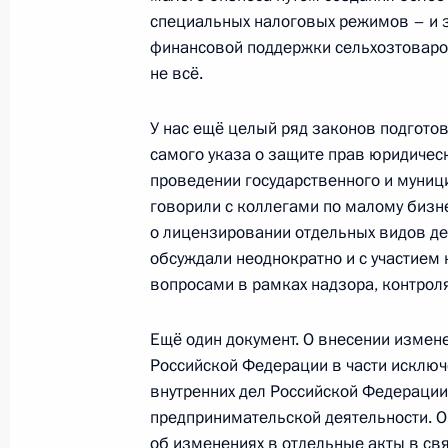
Рабочая встреча с Первым замести
специальных налоговых режимов – и з
Правительства Игорем Шуваловым 
финансовой поддержки сельхозтовароп
края Сергеем Дарькиным
не всё.
30 мая 2009 года, 15:30
У нас ещё целый ряд законов подготов
самого указа о защите прав юридичес
проведении государственного и муници
Начало рабочей встречи с Первым 
говорили с коллегами по малому бизн
Правительства Игорем Шуваловым
о лицензировании отдельных видов д
16 марта 2009 года, 14:40
обсуждали неоднократно и с участием
вопросами в рамках надзора, контроля
Начало совещания по экономичес
Ещё один документ. О внесении измен
Российской Федерации в части исключ
3 декабря 2008 года, 17:15
внутренних дел Российской Федераци
предпринимательской деятельности. О
об изменениях в отдельные акты в с