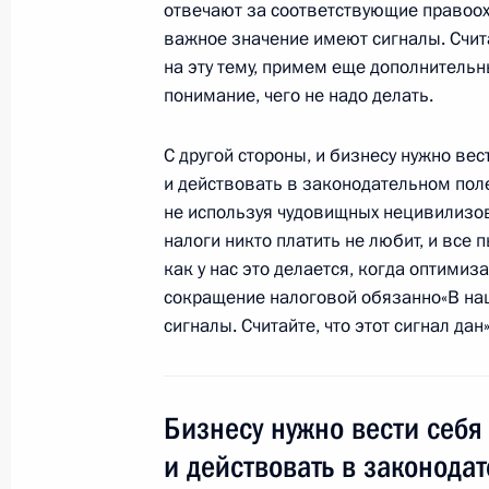
26 июля 2026 года
отвечают за соответствующие правоох
важное значение имеют сигналы. Считайт
на эту тему, примем еще дополнитель
понимание, чего не надо делать.
Разделы сайта
Информацион
С другой стороны, и бизнесу нужно вес
Президента
ресурсы
и действовать в законодательном пол
России
Президента Ро
не используя чудовищных нецивилизов
налоги никто платить не любит, и все 
События
Президент России
Текущий ресурс
как у нас это делается, когда оптимиз
Структура
Конституция Росс
сокращение налоговой обязанно«В на
Видео и фото
Государственная
сигналы. Считайте, что этот сигнал дан
Документы
символика
Контакты
Обратиться к Пре
Поиск
Президент Росси
гражданам школь
Бизнесу нужно вести себя 
возраста
Для СМИ
Виртуальный тур 
и действовать в законода
Кремлю
Подписаться