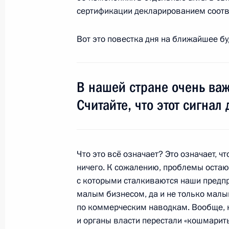
Рабочая встреча с Первым замести
сертификации декларированием соотве
Правительства Игорем Шуваловым
Вот это повестка дня на ближайшее б
1 декабря 2008 года, 20:00
В нашей стране очень ва
Стенографический отчёт о совеща
собственности субъектов малого и 
Считайте, что этот сигнал 
предпринимательства
31 июля 2008 года, 17:00
Что это всё означает? Это означает, ч
ничего. К сожалению, проблемы остают
с которыми сталкиваются наши предпр
малым бизнесом, да и не только малы
по коммерческим наводкам. Вообще, н
Встреча с военнослужащими Во
и органы власти перестали «кошмарить