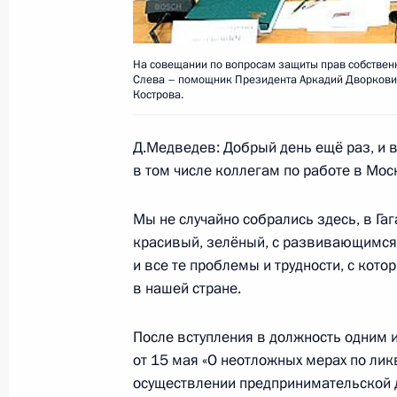
20 ноября 2009 года, 11:00
На совещании по вопросам защиты прав собственн
Слева – помощник Президента Аркадий Дворкович
Кострова.
Стенографический отчёт о совеща
вопросам
Д.Медведев: Добрый день ещё раз, и вс
9 сентября 2009 года, 15:30
в том числе коллегам по работе в Мос
Мы не случайно собрались здесь, в Гаг
Президент утвердил перечень пору
красивый, зелёный, с развивающимся
о снижении административных барь
и все те проблемы и трудности, с кот
бизнеса
в нашей стране.
24 августа 2009 года, 19:00
После вступления в должность одним и
от 15 мая «О неотложных мерах по ли
осуществлении предпринимательской д
Поручение Первому заместителю Пр