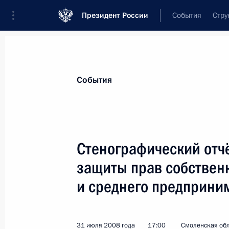
Президент России
События
Стру
Материалы по выбранной персоне
События
Шувалов
,
Игорь
Иванович
председатель Государственной корпор
Стенографический отч
защиты прав собственн
и среднего предприни
Лента событий
31 июля 2008 года
17:00
Смоленская обл