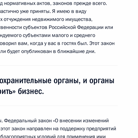
д нормативных актов, законов прежде всего.
российских судов в Шанхае
частично уже приняты. Я имею в виду
ях отчуждения недвижимого имущества,
твенности субъектов Российской Федерации или
ендуемого субъектами малого и среднего
оворил вам, когда у вас в гостях был. Этот закон
телем Председателя
 или будет опубликован в ближайшие дни.
охранительные органы, и органы
ить» бизнес.
инансирования
за
ы. Федеральный закон «О внесении изменений
 этот закон направлен на поддержку предприятий
 благоприятных условий для применения ими