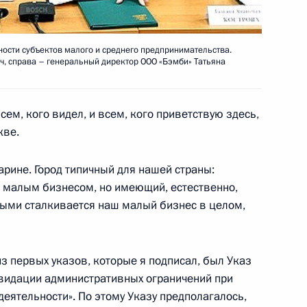
ости субъектов малого и среднего предпринимательства.
, справа – генеральный директор ООО «Бэмби» Татьяна
нии по экономическим
ем, кого видел, и всем, кого приветствую здесь,
кве.
арине. Город типичный для нашей страны:
чений по итогам совещания
 малым бизнесом, но имеющий, естественно,
еров для малого и среднего
орыми сталкивается наш малый бизнес в целом,
з первых указов, которые я подписал, был Указ
квидации административных ограничений при
еятельности». По этому Указу предполагалось,
едседателя Правительства