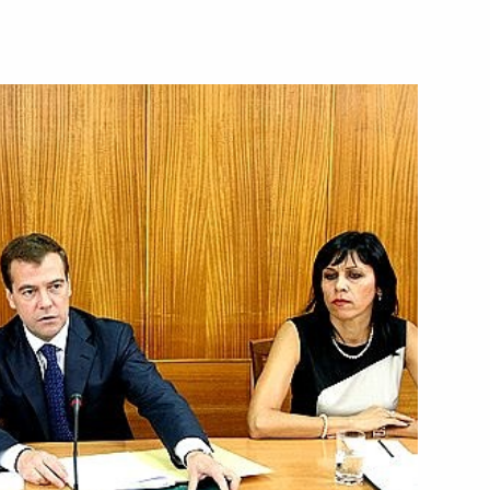
ть следующие материалы
телем Председателя
нсовых инноваций
о итогам состоявшейся
нами Совета палаты –
овета Федерации