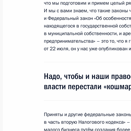
что мы подготовим и примем целый ря
Игорю Шувалову в связи с арестом 
И мы с вами знаем, что такие законы 
20 августа 2009 года, 15:40
и Федеральный закон «Об особенност
находящегося в государственной собс
в муниципальной собственности, и ар
предпринимательства» – это то, что я г
Рабочая встреча с Первым замести
от 22 июля, он у нас уже опубликован
Правительства Игорем Шуваловым
8 июля 2009 года, 10:30
Надо, чтобы и наши право
власти перестали «кошмар
Начало совещания по вопросам ф
государственного оборонного зака
10 июня 2009 года, 17:40
Приняты и другие федеральные закон
в часть вторую Налогового кодекса» –
малого бизнеса путём создания более