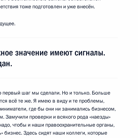
телем Председателя
тствия тоже подготовлен и уже внесён.
удущее.
жное значение имеют сигналы.
нии по вопросам защиты прав
среднего
дан.
то первый шаг мы сделали. Но и только. Больше
ся всё те же. Я имею в виду и те проблемы,
иниматели, где бы они ни занимались бизнесом,
м. Замучили проверки и всякого рода «наезды»
адо, чтобы и наши правоохранительные органы,
енно-Морского Флота
» бизнес. Здесь сидят наши коллеги, которые