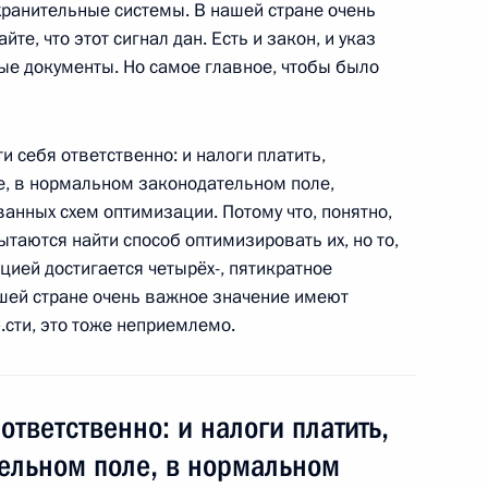
ранительные системы. В нашей стране очень
е, что этот сигнал дан. Есть и закон, и указ
ные документы. Но самое главное, чтобы было
ные
Официальные
Правовая и
ти себя ответственно: и налоги платить,
сетевые ресурсы
техническая
е, в нормальном законодательном поле,
ссии
Президента России
информация
анных схем оптимизации. Потому что, понятно,
пытаются найти способ оптимизировать их, но то,
MAX
О портале
ацией достигается четырёх-, пятикратное
ВКонтакте
Об использовании
ии
информации сайта
шей стране очень важное значение имеют
Rutube
О персональных
».сти, это тоже неприемлемо.
Telegram-канал
данных пользователей
YouTube
зиденту
Написать в редакцию
и —
ного
ответственно: и налоги платить,
по
тельном поле, в нормальном