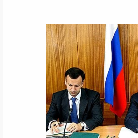
Показа
Рабочая встреча с Первым замести
Правительства Игорем Шуваловым
14 августа 2010 года, 14:00
Россия может стать центром фина
20 апреля 2010 года, 18:30
Дмитрий Медведев дал поручения п
5 ноября 2009 года встречи с чле
постоянно действующего органа С