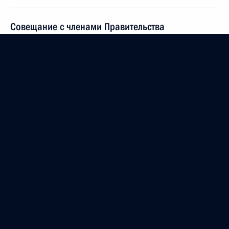
Совещание с членами Правительства
22 мая 2019 года, 16:50
Заседание Совета по стратегическому развитию
и национальным проектам
8 мая 2019 года, 17:00
Совещание с членами Правительства
27 февраля 2019 года, 14:30
Заседание Государственного совета
27 декабря 2018 года, 13:50