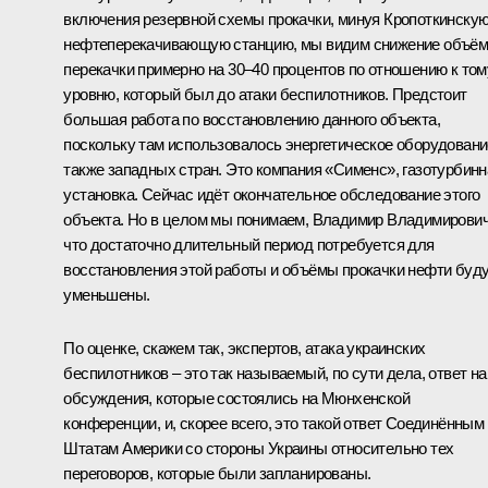
включения резервной схемы прокачки, минуя Кропоткинску
нефтеперекачивающую станцию, мы видим снижение объё
перекачки примерно на 30–40 процентов по отношению к том
уровню, который был до атаки беспилотников. Предстоит
большая работа по восстановлению данного объекта,
поскольку там использовалось энергетическое оборудовани
также западных стран. Это компания «Сименс», газотурбинн
установка. Сейчас идёт окончательное обследование этого
объекта. Но в целом мы понимаем, Владимир Владимирович
что достаточно длительный период потребуется для
восстановления этой работы и объёмы прокачки нефти буд
уменьшены.
По оценке, скажем так, экспертов, атака украинских
беспилотников – это так называемый, по сути дела, ответ на
обсуждения, которые состоялись на Мюнхенской
конференции, и, скорее всего, это такой ответ Соединённым
Штатам Америки со стороны Украины относительно тех
переговоров, которые были запланированы.