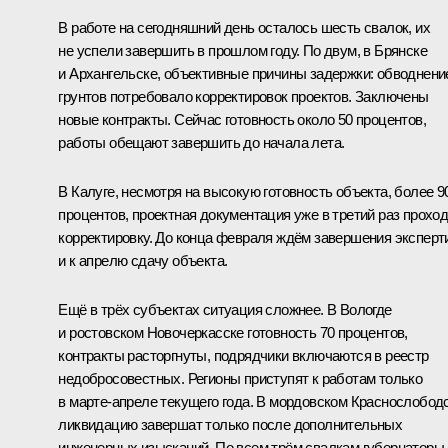
В работе на сегодняшний день осталось шесть свалок, их
не успели завершить в прошлом году. По двум, в Брянске
и Архангельске, объективные причины задержки: обводнени
грунтов потребовало корректировок проектов. Заключены
новые контракты. Сейчас готовность около 50 процентов,
работы обещают завершить до начала лета.
В Калуге, несмотря на высокую готовность объекта, более 9
процентов, проектная документация уже в третий раз прохо
корректировку. До конца февраля ждём завершения эксперт
и к апрелю сдачу объекта.
Ещё в трёх субъектах ситуация сложнее. В Вологде
и ростовском Новочеркасске готовность 70 процентов,
контракты расторгнуты, подрядчики включаются в реестр
недобросовестных. Регионы приступят к работам только
в марте-апреле текущего года. В мордовском Краснослобод
ликвидацию завершат только после дополнительных
инженерных изысканий. По всем трём свалкам губернаторы