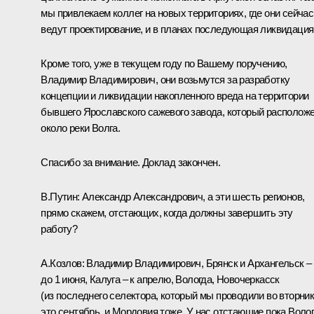
мы привлекаем коллег на новых территориях, где они сейчас
ведут проектирование, и в планах последующая ликвидация
Кроме того, уже в текущем году по Вашему поручению,
Владимир Владимирович, они возьмутся за разработку
концепции и ликвидации накопленного вреда на территории
бывшего Ярославского сажевого завода, который располож
около реки Волга.
Спасибо за внимание. Доклад закончен.
В.Путин:
Александр Александрович, а эти шесть регионов,
прямо скажем, отстающих, когда должны завершить эту
работу?
А.Козлов:
Владимир Владимирович, Брянск и Архангельск –
до 1 июня, Калуга – к апрелю, Вологда, Новочеркасск
(из последнего селектора, который мы проводили во вторник
это сентябрь, и Мордовия тоже. У нас отстающие пока Волог