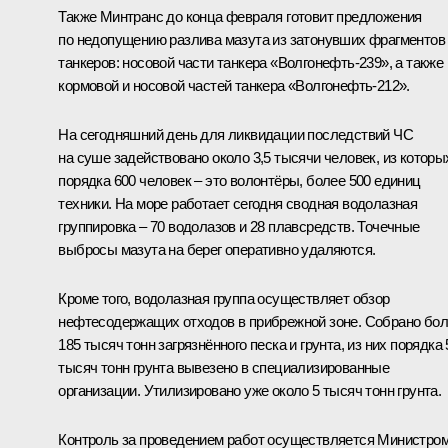
Также Минтранс до конца февраля готовит предложения
по недопущению разлива мазута из затонувших фрагментов
танкеров: носовой части танкера «Волгонефть-239», а также
кормовой и носовой частей танкера «Волгонефть-212».
На сегодняшний день для ликвидации последствий ЧС
на суше задействовано около 3,5 тысячи человек, из которы
порядка 600 человек – это волонтёры, более 500 единиц
техники. На море работает сегодня сводная водолазная
группировка – 70 водолазов и 28 плавсредств. Точечные
выбросы мазута на берег оперативно удаляются.
Кроме того, водолазная группа осуществляет обзор
нефтесодержащих отходов в прибрежной зоне. Собрано бо
185 тысяч тонн загрязнённого песка и грунта, из них порядка 
тысяч тонн грунта вывезено в специализированные
организации. Утилизировано уже около 5 тысяч тонн грунта.
Контроль за проведением работ осуществляется Министро