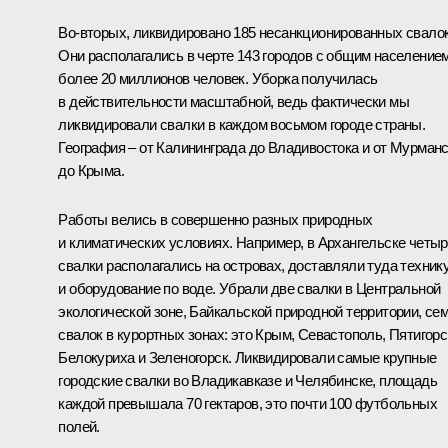
Во-вторых, ликвидировано 185 несанкционированных свалок
Они располагались в черте 143 городов с общим население
более 20 миллионов человек. Уборка получилась
в действительности масштабной, ведь фактически мы
ликвидировали свалки в каждом восьмом городе страны.
География – от Калининграда до Владивостока и от Мурман
до Крыма.
Работы велись в совершенно разных природных
и климатических условиях. Например, в Архангельске четы
свалки располагались на островах, доставляли туда техник
и оборудование по воде. Убрали две свалки в Центральной
экологической зоне, Байкальской природной территории, се
свалок в курортных зонах: это Крым, Севастополь, Пятигорс
Белокуриха и Зеленогорск. Ликвидировали самые крупные
городские свалки во Владикавказе и Челябинске, площадь
каждой превышала 70 гектаров, это почти 100 футбольных
полей.