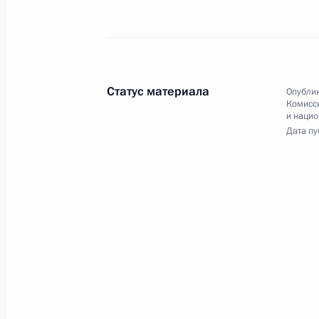
Заключительное слово Владимира
Путина на втором пленарном
Статус материала
заседании саммита Россия –
Опублик
Комисс
Африка
и наци
Дата пу
28 июля 2023 года
Аудио, 3 мин.
Совещание
по экономическим вопросам