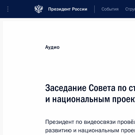
Президент России
События
Стру
Видеозаписи
Фотографии
Аудиозапи
Все материалы
Выступления
Совещан
Аудио
Показа
Заседание Совета по с
и национальным прое
Заседание лидеров БРИКС
в расширенном составе
Президент по видеосвязи провё
развитию и национальным прое