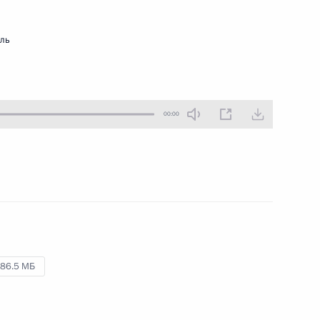
22 августа 2023 года
Аудио, 2 ч.
мль
Президент по видеосвязи провёл
заседание Совета
по стратегическому развитию
и национальным проектам.
00:00
Встреча по вопросам
развития промышленности
86.5 МБ
3 августа 2023 года
Аудио, 2 ч.
В Кремле прошла встреча
Владимира Путина