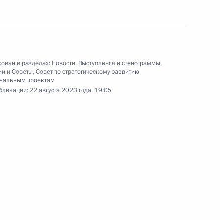
Саммит Россия – Африка
ован в разделах:
Новости
,
Выступления и стенограммы
,
ии и Советы
,
Совет по стратегическому развитию
ональным проектам
бликации:
22 августа 2023 года, 19:05
28 июля 2023 года
Аудио, 3 ч.
Владимир Путин принял участие
в пленарных сессиях второго
саммита Россия – Африка.
Совещание с постоянными
членами Совета