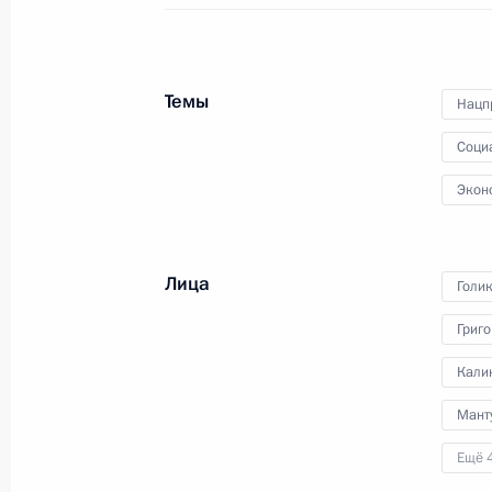
Государственного Совета
по вопросам развития
общественного транспорта
в стране.
Темы
Нацп
Соци
Экон
Встреча с семьями,
награждёнными орденом
«Родительская слава»
Лица
Голи
Григ
29 июля 2023 года
Аудио, 24 мин.
Кали
Владимир Путин в режиме
Мант
видеосвязи провёл встречу
с семьями, награждёнными
Ещё 
орденом «Родительская слава».