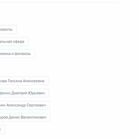
с руководителями российских
предприятий обрабатывающей
промышленности.
роекты
альная сфера
омика и финансы
Встреча с главами
делегаций африканских
государств по украинской
кова Татьяна Алексеевна
проблематике
оренко Дмитрий Юрьевич
28 июля 2023 года
Аудио, 22 мин.
нин Александр Сергеевич
Владимир Путин провёл встречу
уров Денис Валентинович
с главами делегаций африканских
государств по украинской
4
проблематике.