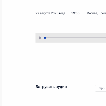
23 августа 2023 года
Аудио, 12 мин.
22 августа 2023 года
19:05
Москва, Кре
Заседание Президиума
Госсовета по вопросам
развития общественного
транспорта
Загрузить аудио
17 августа 2023 года
Аудио, 1 ч.
mp3,
Президент провёл в Кремле
заседание Президиума