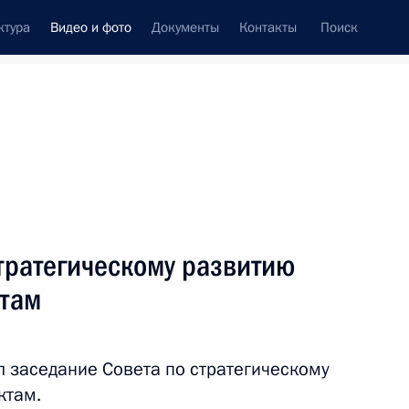
ктура
Видео и фото
Документы
Контакты
Поиск
си
ия, встречи
Встречи со СМИ
август, 2023
ть следующие материалы
тратегическому развитию
ктам
Заседание Совета
по стратегическому
л заседание Совета по стратегическому
развитию и национальным
ктам.
проектам