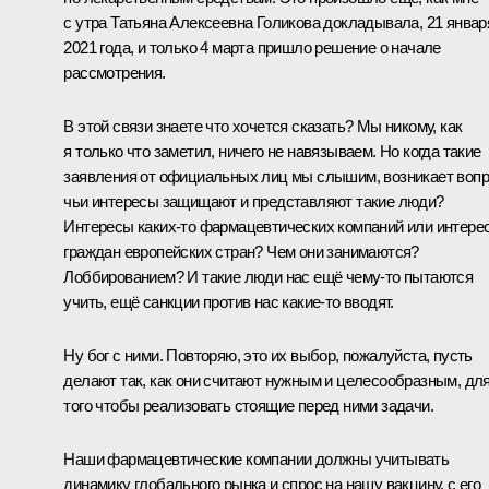
с утра Татьяна Алексеевна Голикова докладывала, 21 январ
2021 года, и только 4 марта пришло решение о начале
рассмотрения.
В этой связи знаете что хочется сказать? Мы никому, как
я только что заметил, ничего не навязываем. Но когда такие
заявления от официальных лиц мы слышим, возникает вопр
чьи интересы защищают и представляют такие люди?
Интересы каких-то фармацевтических компаний или интере
граждан европейских стран? Чем они занимаются?
Лоббированием? И такие люди нас ещё чему-то пытаются
учить, ещё санкции против нас какие-то вводят.
Ну бог с ними. Повторяю, это их выбор, пожалуйста, пусть
делают так, как они считают нужным и целесообразным, дл
того чтобы реализовать стоящие перед ними задачи.
Наши фармацевтические компании должны учитывать
динамику глобального рынка и спрос на нашу вакцину, с его