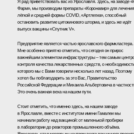
Я рад приветствовать вас из Ярославля. Здесь, на заводе «
Фарм», мы производим препараты «Коронавир» для лечения
лёгкой и средней формы COVID, «Артлегиа», способный
остановить развитие цитокинового шторма, и здесь же идёт
выпуск вакцины «Спутник V».
Предприятие является частью ярославского фармкластера.
Мне особенно приятно отметить, что сегодня он прирос
важнейшим элементом инфраструктуры ‒ тем самым центр
контроля качества лекарственных средств, о необходимост
которого мы с Вами говорили несколько лет назад. Поэтому
хотел бы поблагодарить за это Вас, Правительство
Российской Федерации и Михаила Альбертовича в частност
Это очень важная веха на нашем пути.
Стоит отметить, что именно здесь, на нашем заводе
в Ярославле, вместе с институтом имени Гамалеи мы
начинали работу над вакциной: от маленькой пробирки
в лаборатории до реакторов промышленного объёма.
Ярославль стал мозговым центром всего вакцинного проект