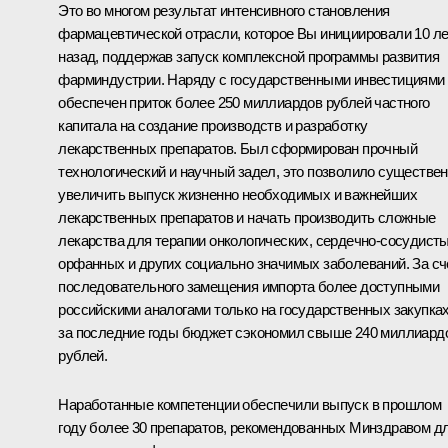
Это во многом результат интенсивного становления
фармацевтической отрасли, которое Вы инициировали 10 ле
назад, поддержав запуск комплексной программы развития
фарминдустрии. Наряду с государственными инвестициями
обеспечен приток более 250 миллиардов рублей частного
капитала на создание производств и разработку
лекарственных препаратов. Был сформирован прочный
технологический и научный задел, это позволило существе
увеличить выпуск жизненно необходимых и важнейших
лекарственных препаратов и начать производить сложные
лекарства для терапии онкологических, сердечно-сосудисты
орфанных и других социально значимых заболеваний. За сч
последовательного замещения импорта более доступными
российскими аналогами только на государственных закупка
за последние годы бюджет сэкономил свыше 240 миллиард
рублей.
Наработанные компетенции обеспечили выпуск в прошлом
году более 30 препаратов, рекомендованных Минздравом д