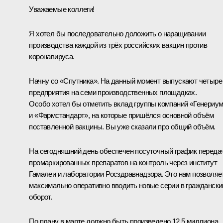
Уважаемые коллеги!
Я хотел бы последовательно доложить о наращивании
производства каждой из трёх российских вакцин против
коронавируса.
Начну со «Спутника». На данный момент выпускают четыре
предприятия на семи производственных площадках.
Особо хотел бы отметить вклад группы компаний «Генериу
и «Фармстандарт», на которые пришёлся основной объём
поставленной вакцины. Вы уже сказали про общий объём.
На сегодняшний день обеспечен посуточный график переда
промаркированных препаратов на контроль через институт
Гамалеи и лаборатории Росздравнадзора. Это нам позволяе
максимально оперативно вводить новые серии в граждански
оборот.
По плану в марте должно быть произведено 12,5 миллиона