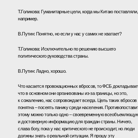
Т.Голикова:
Гуманитарные цели, когда мы Китаю поставляли
например.
В.Путин:
Понятно, но если у нас у самих не хватает?
Т.Голикова:
Исключительно по решению высшего
политического руководства страны.
В.Путин:
Ладно, хорошо.
Что касается провокационных вбросов, то ФСБ докладывает
что в основном они организованы из‑за границы, но это,
к сожалению, нас сопровождает всегда. Цель таких вбросов
понятна – посеять панику среди населения. Противопостави
этому можно только одно – своевременную всеобъемлющу
и достоверную информацию для граждан страны. Ничего,
слава богу, пока у нас критического не происходит, но люди
должны знать о реальной ситуации. Я прошу эту