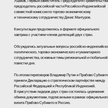
Ушаков
, Первый заместитель Председателя Правительства
председатель российской части Российско-Индонезийской
совместной комиссии по торгово-экономическому
и техническому сотрудничеству
Денис Мантуров
.
Консультации продолжились в формате официального
завтрака с участием членов делегаций двух стран.
Обсуждались актуальные вопросы российско-индонезийско
политического, торгово-экономического и гуманитарного
сотрудничества, основные темы региональной и глобальной
повестки дня.
По итогам переговоров Владимир Путин и Прабово Субиант
приняли
Декларацию
о стратегическом партнёрстве между
Российской Федерацией и Республикой Индонезией.
В присутствии лидеров двух стран состоялась церемония
обмена
документами
, подписанными в рамках официальног
визита Прабово Субианто в Россию.