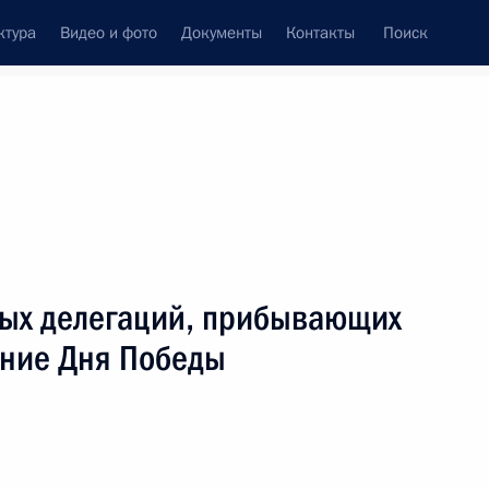
ктура
Видео и фото
Документы
Контакты
Поиск
Все персоны
ой Республики
ных делегаций, прибывающих
ание Дня Победы
Подписаться на ленту