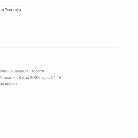
ит Тхонглун
ные
Официальные
Правовая и
сетевые ресурсы
техническая
1
ссии
Президента России
информация
MAX
О портале
ВКонтакте
Об использовании
ии
информации сайта
Rutube
О персональных
Telegram-канал
данных пользователей
ован в разделе:
Новости
YouTube
зиденту
Написать в редакцию
бликации:
8 мая 2026 года, 17:45
и —
ая версия
ного
по
—
ссии