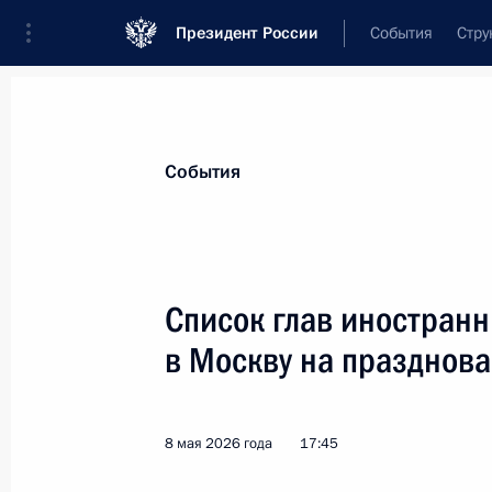
Президент России
События
Стру
Материалы по выбранной персоне
События
Фицо
,
Роберт
Председатель Правительства Словацк
Список глав иностран
в Москву на празднов
Лента событий
8 мая 2026 года
17:45