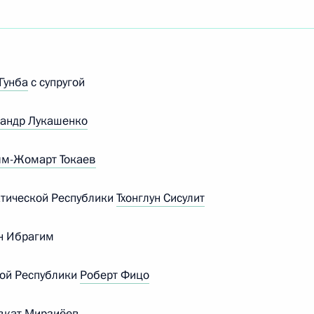
вакии Робертом Фицо
Гунба
с супругой
й, прибывающих в Москву
андр Лукашенко
м-Жомарт Токаев
тической Республики
Тхонглун Сисулит
ьства Словацкой Республики
н Ибрагим
кой Республики
Роберт Фицо
ства Словакии Робертом
вкат Мирзиёев