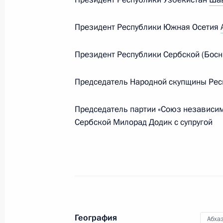
Фицо
Президент Республики Южная Осетия
9 мая 2025 года, 22:30
Президент Республики Сербской (Босн
Встреча с Премьер-министром Сло
Председатель Народной скупщины Респ
22 декабря 2024 года, 19:40
Председатель партии «Союз независи
Сербской Милорад Додик с супругой
Встреча с премьер-министром Сло
25 августа 2016 года, 23:25
Телефонный разговор с Председат
Робертом Фицо
География
Абха