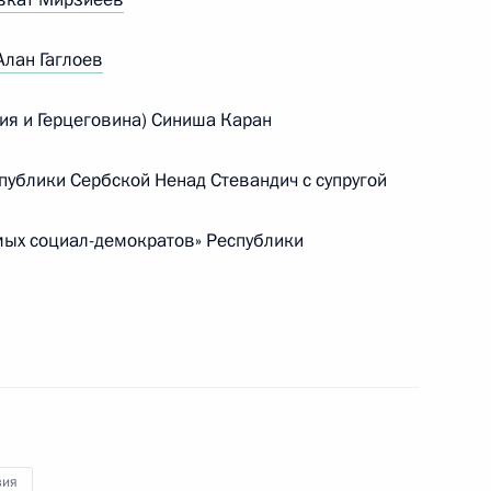
Алан Гаглоев
ия и Герцеговина) Синиша Каран
вакии Робертом Фицо
ублики Сербской Ненад Стевандич с супругой
мых социал-демократов» Республики
вакии Робертом Фицо
елем Правительства Словакии
зия