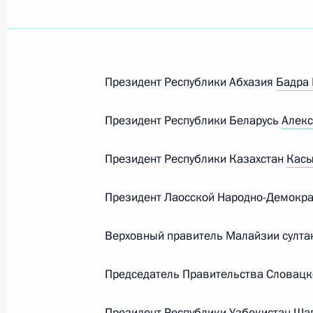
Встреча с Премьер-министром Сло
9 мая 2026 года, 13:40
Президент Республики Абхазия
Бадра 
Список глав иностранных делегаци
на празднование Дня Победы
Президент Республики Беларусь
Алекс
8 мая 2026 года, 17:45
Президент Республики Казахстан
Касы
Президент Лаосской Народно-Демокра
Встреча с Председателем Правител
Робертом Фицо
Верховный правитель Малайзии султа
2 сентября 2025 года, 12:40
Председатель Правительства Словац
Беседа с Председателем Правитель
Президент Республики Узбекистан
Ша