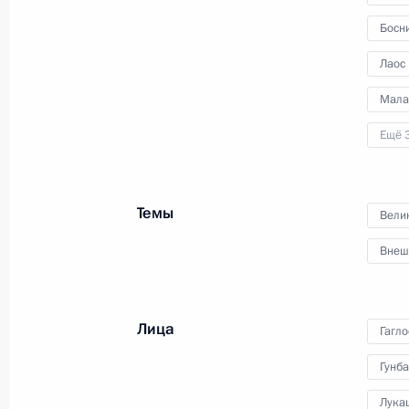
14 июня 2016 года, 13:10
Босни
Лаос
Встреча с Председателем Правител
Мала
Фицо
Ещё 
2 июня 2015 года, 16:20
Темы
Вели
Внеш
Встреча с военнослужащими Во
Лица
26 июля 2026 года
Гагло
Гунба
Лука