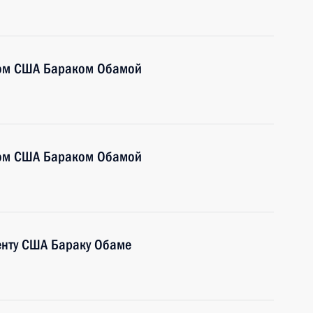
том США Бараком Обамой
том США Бараком Обамой
енту США Бараку Обаме