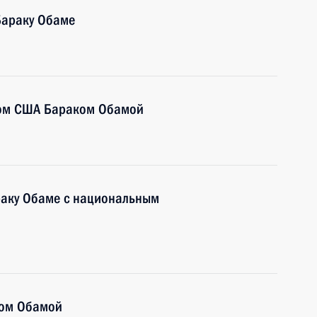
Бараку Обаме
том США Бараком Обамой
раку Обаме с национальным
ком Обамой