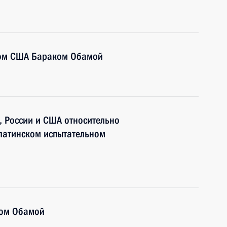
том США Бараком Обамой
, России и США относительно
латинском испытательном
ком Обамой