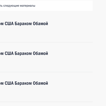
ть следующие материалы
том США Бараком Обамой
том США Бараком Обамой
том США Бараком Обамой