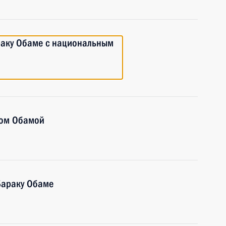
раку Обаме с национальным
ком Обамой
Бараку Обаме