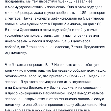
поздравить, мы там вырастили пшеницу, назвали её,
к моему удовольствию, «Зюгановка». Она в этом году дала
мировой рекорд, даже трудно вообразить – 185 центнеров
с гектара. Наука, эксперты зафиксировали на 5 центнеров
больше, чем лучший сорт в Европе «Чемпион», он дал 180.
В целом Орловщина в этом году войдёт в тройку самых
урожайных регионов страны, хотя у нас половина земли
нечернозёмы – пески и подзолы. За 50 центнеров
соберём, по 7 тонн зерна на человека, 7 тонн. Продолжаем
эту политику.
Что бы хотел попросить Вас? Не сочтите это за жёсткую
критику, но я очень рад, что Вы недавно собрали всех наших
экономистов. Хорошо, что пригласили Собянина. Сидели 12
человек. Я до этого посмотрел все их выступления:
и на Дальнем Востоке, и у Вас на родине, и на совещании,
и пресс-конференцию Набиуллиной. Когда выходят четыре
человека, которые отвечают за финансово-экономическую
политику, то они обязаны проводить одну общую линию. Или
Вам надо взять в руки банк, а Премьеру взять всё