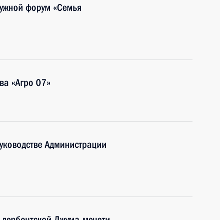
ужной форум «Семья
ва «Агро 07»
руководстве Администрации
 дербентской Джума-мечети