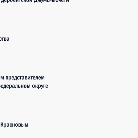
ства
м представителем
федеральном округе
 Красновым