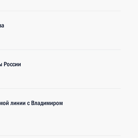
ва
ы России
ямой линии с Владимиром