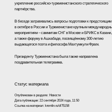
укрепление российско-туркменистанского стратегического
партнёрства.
В беседе затрагивались вопросы подготовки к предстоящим
в октябре в России и Туркменистане крупным международн
мероприятиям – саммитам
СНГ
в Москве и
БРИКС
в Казани,
а также форуму в Ашхабаде, посвящённому 300-летию
выдающегося поэта и философа Махтумкули Фраги.
Президенту Туркменистана была также направлена
поздравительная
телеграмма
.
Статус материала
Опубликован в разделе:
Новости
Дата публикации:
22 сентября 2024 года, 11:50
Ссылка на материал:
kremlin.ru/d/75158