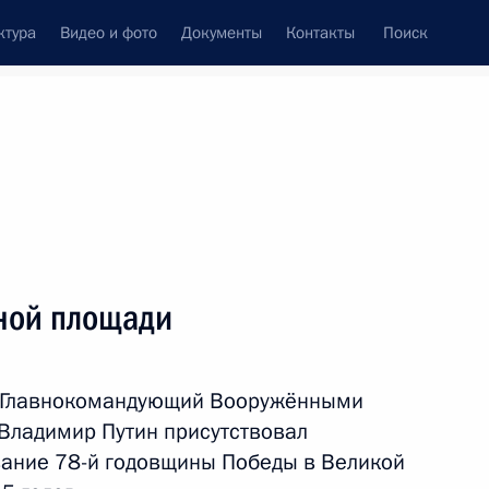
ктура
Видео и фото
Документы
Контакты
Поиск
Все персоны
ной площади
й Главнокомандующий Вооружёнными
Подписаться на ленту
Владимир Путин присутствовал
вание 78-й годовщины Победы в Великой