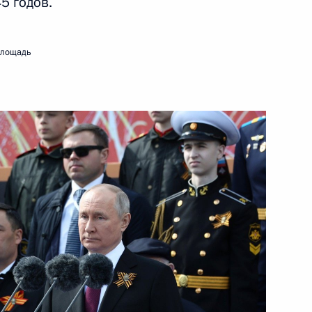
5 годов.
тана Сердаром
площадь
ного форума «Взаимосвязь
ра и развития»
– участников СНГ
ом Туркменистана Сердаром