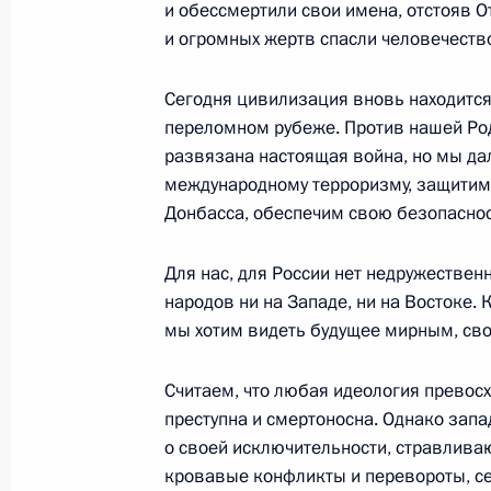
и обессмертили свои имена, отстояв 
и огромных жертв спасли человечеств
Шестой Каспийский саммит
Сегодня цивилизация вновь находитс
29 июня 2022 года, 15:15
переломном рубеже. Против нашей Ро
развязана настоящая война, но мы да
международному терроризму, защитим
Донбасса, обеспечим свою безопаснос
Встреча с Президентом Туркменис
Бердымухамедовым
Для нас, для России нет недружестве
29 июня 2022 года, 14:00
народов ни на Западе, ни на Востоке.
мы хотим видеть будущее мирным, св
Владимир Путин прибыл в Туркмен
Считаем, что любая идеология превосх
преступна и смертоносна. Однако зап
29 июня 2022 года, 12:00
о своей исключительности, стравлив
кровавые конфликты и перевороты, се