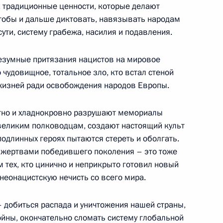
 традиционные ценности, которые делают
оссийско-туркменистанских
чтобы и дальше диктовать, навязывать народам
сути, систему грабежа, насилия и подавления.
безумные притязания нацистов на мировое
 чудовищное, тотальное зло, кто встал стеной
жизней ради освобождения народов Европы.
ту Туркменистана Сердару
стно и хладнокровно разрушают мемориалы
великим полководцам, создают настоящий культ
подлинных героях пытаются стереть и оболгать.
и жертвами победившего поколения – это тоже
 тех, кто цинично и неприкрыто готовил новый
говоры
 неонацистскую нечисть со всего мира.
 – добиться распада и уничтожения нашей страны,
ойны, окончательно сломать систему глобальной