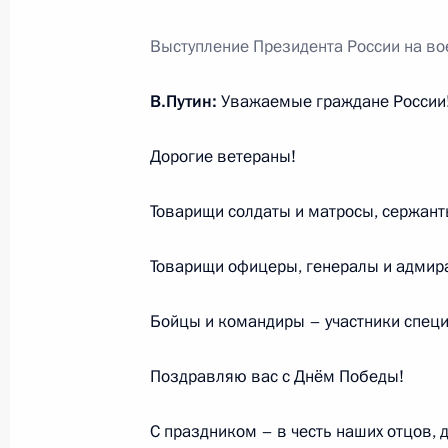
17 января 2023 года, 12:45
Выступление Президента России на в
Саммит Россия – Центральная Азия
В.Путин:
Уважаемые граждане России
14 октября 2022 года, 15:15
Дорогие ветераны!
Товарищи солдаты и матросы, сержант
Телефонный разговор с Президент
Бердымухамедовым
Товарищи офицеры, генералы и адмир
22 сентября 2022 года, 11:55
Бойцы и командиры – участники спец
Встреча с Президентом Туркменис
Поздравляю вас с Днём Победы!
Бердымухамедовым
С праздником – в честь наших отцов, 
15 сентября 2022 года, 11:45