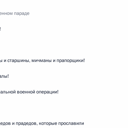
оенном параде
!
ы и старшины, мичманы и прапорщики!
ом Туркменистана Сердаром
алы!
иальной военной операции!
тана Сердаром
дедов и прадедов, которые прославили