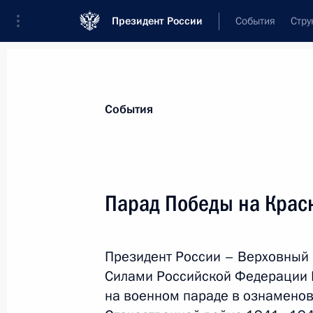
Президент России
События
Стру
Материалы по выбранной персоне
События
Бердымухамедов
,
Сердар
Гурбангулыевич
Президент Туркменистана
Парад Победы на Крас
Президент России – Верховны
Лента событий
Силами Российской Федерации 
на военном параде в ознамено