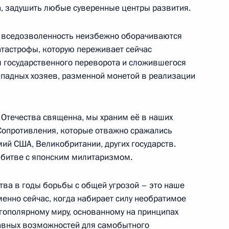
, задушить любые суверенные центры развития.
я с Президентом
хамедовым
 вседозволенность неизбежно оборачиваются
атастрофы, которую переживает сейчас
м государственного переворота и сложившегося
западных хозяев, разменной монетой в реализации
ом Туркменистана Сердаром
 Отечества священна, мы храним её в наших
Сопротивления, которые отважно сражались
ий США, Великобритании, других государств.
 битве с японским милитаризмом.
тва в годы борьбы с общей угрозой – это наше
енно-Морского Флота
енно сейчас, когда набирает силу необратимое
ополярному миру, основанному на принципах
равных возможностей для самобытного