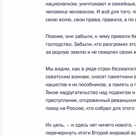
национализм, уничтожают и семейные,
Заявления для прессы по итогам р
человека человеком. И всё для того, 
переговоров
свою волю, свои права, правила, а по 
10 июня 2022 года, 15:45
Похоже, они забыли, к чему привели 
господство. Забыли, кто разгромил это
за родную землю и не пожалел своих 
Вручение ордена Дружбы Президен
Бердымухамедову
Мы видим, как в ряде стран безжало
10 июня 2022 года, 15:40
советским воинам, сносят памятники 
нацистов и их пособников, а память о 
Такое надругательство над подвигом 
преступление, откровенный реваншизм
Российско-туркменистанские пере
поход на Россию, кто собрал для этого
10 июня 2022 года, 15:30
Их цель, – и здесь нет ничего нового,
перечеркнуть итоги Второй мировой в