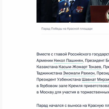
Бердымухамедовым
22 сентября 2024 года, 11:50
Парад Победы на Красной площади
Парад Победы на Красной площад
9 мая 2024 года, 10:50
Вместе с главой Российского государ
Армении
Никол Пашинян
, Президент 
Казахстана
Касым-Жомарт Токаев
, П
Телефонный разговор с Президент
Таджикистана
Эмомали Рахмон
, Прези
Бердымухамедовым
Президент Узбекистана
Шавкат Мирз
19 марта 2024 года, 12:50
в Гербовом зале Кремля приветствова
в Москву для участия в торжественных
Телефонный разговор с Президент
Парад начался с выноса на Красную п