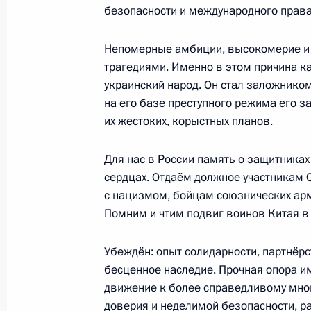
безопасности и международного права
10 июня Владимир Путин встретитс
Туркменистана Сердаром Бердыму
Непомерные амбиции, высокомерие и
9 июня 2022 года, 12:10
трагедиями. Именно в этом причина к
украинский народ. Он стал заложнико
на его базе преступного режима его 
Телефонный разговор с Президент
их жестоких, корыстных планов.
Бердымухамедовым
Для нас в России память о защитниках
8 апреля 2022 года, 13:10
сердцах. Отдаём должное участникам 
с нацизмом, бойцам союзнических арм
Помним и чтим подвиг воинов Китая в
Убеждён: опыт солидарности, партнёрс
Встреча с военнослужащими Во
бесценное наследие. Прочная опора им
движение к более справедливому мног
26 июля 2026 года
доверия и неделимой безопасности, 