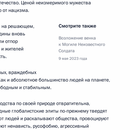
Отечество. Ценой неизмеримого мужества
о от нацизма.
Смотрите также
я на решающем,
дины вновь
Возложение венка
ли отпор
к Могиле Неизвестного
 и жителей
Солдата
ть.
тана Сердаром
9 мая 2023 года
нных, враждебных
 Как и абсолютное большинство людей на планете,
ободным и стабильным.
истан
одства по своей природе отвратительна,
адные глобалистские элиты по-прежнему твердят
ают людей и раскалывают общества, провоцируют
ют ненависть, русофобию, агрессивный