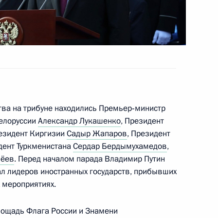
и
ства на трибуне находились Премьер‑министр
Белоруссии
Александр Лукашенко
, Президент
резидент Киргизии
Садыр Жапаров
, Президент
ом Туркменистана Сердаром
дент Туркменистана
Сердар Бердымухамедов
,
иёев
. Перед началом парада Владимир Путин
л лидеров иностранных государств, прибывших
 мероприятиях.
ом Туркменистана Сердаром
лощадь Флага России и Знамени