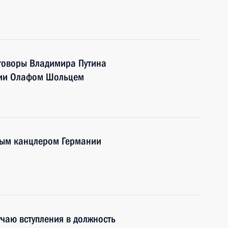
еговоры Владимира Путина
нии Олафом Шольцем
ным канцлером Германии
чаю вступления в должность