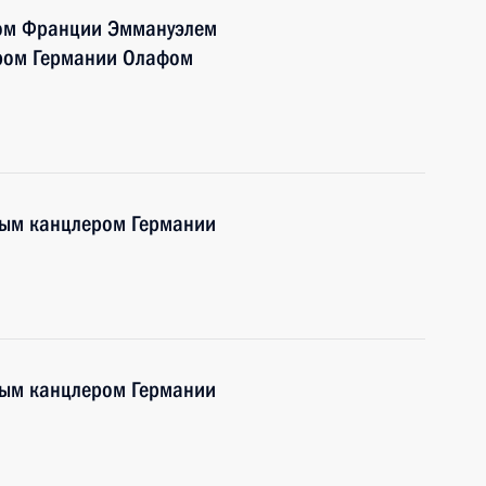
том Франции Эммануэлем
ром Германии Олафом
ным канцлером Германии
ным канцлером Германии