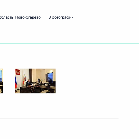
нной Думы восьмого созыва
область, Ново-Огарёво
3 фотографии
х фракций
 люди» Алексеем Нечаевым
 Государственной Думы