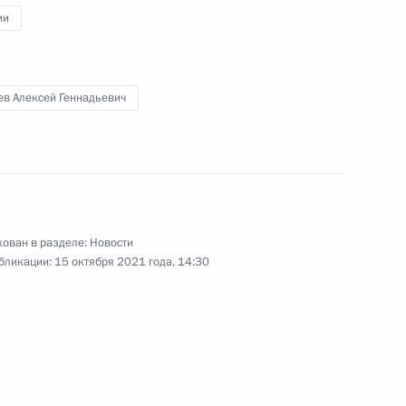
ии
 люди» Алексеем Нечаевым
ев Алексей Геннадьевич
 главами фракций
ован в разделе:
Новости
бликации:
15 октября 2021 года, 14:30
 люди» Алексеем Нечаевым