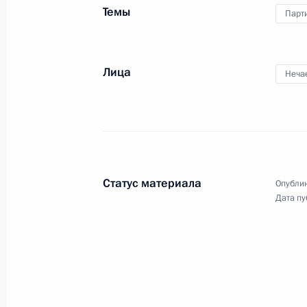
Темы
Парт
Встреча с лидером партии «Новые
Лица
15 февраля 2023 года, 19:45
Неча
Встреча с руководством Госдумы и
7 июля 2022 года, 20:50
Статус материала
Опублик
Дата пу
Встреча с лидером партии «Новые
15 октября 2021 года, 14:30