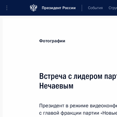
Президент России
События
Стру
Материалы по выбранной персоне
Фотографии
Нечаев
,
Алексей
Геннадьевич
руководитель фракции политической п
Встреча с лидером па
Государственной Думе
Нечаевым
Лента событий
Президент в режиме видеоконф
с главой фракции партии «Новы