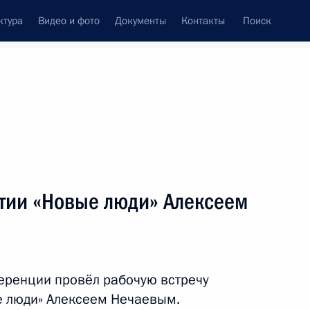
ктура
Видео и фото
Документы
Контакты
Поиск
Все персоны
артии «Новые люди» в
ртии «Новые люди» Алексеем
Подписаться на ленту
еренции провёл рабочую встречу
е люди» Алексеем Нечаевым.