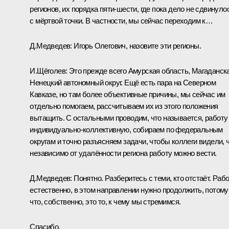
регионов, их порядка пяти-шести, где пока дело не сдвинуло
с мёртвой точки. В частности, мы сейчас переходим к…
Д.Медведев:
Игорь Олегович, назовите эти регионы.
И.Щёголев:
Это прежде всего Амурская область, Магаданска
Ненецкий автономный округ. Ещё есть пара на Северном
Кавказе, но там более объективные причины, мы сейчас им
отдельно помогаем, рассчитываем их из этого положения
вытащить. С остальными проводим, что называется, работу
индивидуально-коллективную, собираем по федеральным
округам и точно разъясняем задачи, чтобы коллеги видели, 
независимо от удалённости региона работу можно вести.
Д.Медведев:
Понятно. Разберитесь с теми, кто отстаёт. Рабо
естественно, в этом направлении нужно продолжить, потому
что, собственно, это то, к чему мы стремимся.
Спасибо.