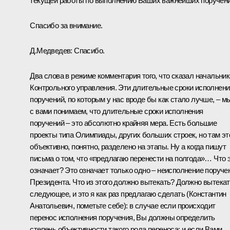
текущей работы по выполнению Ваших важнейших поручени
Спасибо за внимание.
Д.Медведев:
Спасибо.
Два слова в режиме комментария того, что сказал начальник
Контрольного управления. Эти длительные сроки исполнени
поручений, по которым у нас вроде бы как стало лучше, – м
с вами понимаем, что длительные сроки исполнения
поручений – это абсолютно крайняя мера. Есть большие
проекты типа Олимпиады, других больших строек, но там эт
объективно, понятно, разделено на этапы. Ну а когда пишут
письма о том, что «предлагаю перенести на полгода»… Что 
означает? Это означает только одно – неисполнение поруче
Президента. Что из этого должно вытекать? Должно вытека
следующее, и это я как раз предлагаю сделать (Константин
Анатольевич, пометьте себе): в случае если происходит
перенос исполнения поручения, Вы должны определить
степень объективности такого рода переноса; и если Вами