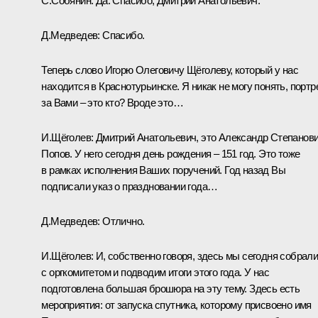
С.Собянин:
Да. Спасибо, Дмитрий Анатольевич.
Д.Медведев:
Спасибо.
Теперь слово Игорю Олеговичу Щёголеву, который у нас
находится в Краснотурьинске. Я никак не могу понять, портр
за Вами – это кто? Вроде это…
И.Щёголев:
Дмитрий Анатольевич, это Александр Степанов
Попов. У него сегодня день рождения – 151 год. Это тоже
в рамках исполнения Ваших поручений. Год назад Вы
подписали указ о праздновании года…
Д.Медведев:
Отлично.
И.Щёголев:
И, собственно говоря, здесь мы сегодня собрал
с оргкомитетом и подводим итоги этого года. У нас
подготовлена большая брошюра на эту тему. Здесь есть
мероприятия: от запуска спутника, которому присвоено имя