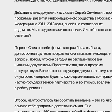
Л.Рейман:
Да. Спасибо, Дмитрий Анатольевич. Я очень корот
Действительно, документ, как сказал Сергей Семёнович, про
программы развития информационного общества в Российс
Федерации на 2011–2018 годы, внесён на согласование
ведомств. Мы с ведомствами поговорили. И что бы хотелос
отметить?
Первое. Сама по себе форма, которая была выбрана,
долгосрочная целевая программа, она вызывает некоторые
вопросы, потому что она сегодня не регламентирована
никакими документами Правительства, таких программ
не существует. Более того, по структуре документа, тому, ка
он устроен, наверное, будет сложно организовать, во‑первых
частно-государственное партнёрство, а во‑вторых, вовлечь
в работу регионы.
Второе, на что хотелось бы обратить внимание, – это то, что
сама по себе программа достаточно ёмкая. Она
предусматривает 660 миллиардов рублей из федерального