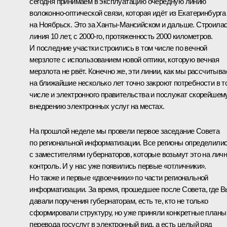
сегодня принимаем в эксплуатацию очередную линию
волоконно-оптической связи, которая идёт из Екатеринбурга
на Ноябрьск. Это за Ханты-Мансийском и дальше. Строила
линия 10 лет, с 2000-го, протяженность 2000 километров.
И последние участки строились в том числе по вечной
мерзлоте с использованием новой оптики, которую вечная
мерзлота не рвёт. Конечно же, эти линии, как мы рассчитыва
на ближайшие несколько лет точно закроют потребности в т
числе и электронного правительства и послужат скорейшем
внедрению электронных услуг на местах.
На прошлой неделе мы провели первое заседание Совета
по региональной информатизации. Все регионы определили
с заместителями губернаторов, которые возьмут это на лич
контроль. И у нас уже появились первые «отличники».
Но также и первые «двоечники» по части региональной
информатизации. За время, прошедшее после Совета, где В
давали поручения губернаторам, есть те, кто не только
сформировали структуру, но уже приняли конкретные планы
перевода госуслуг в электронный вид, а есть целый ряд