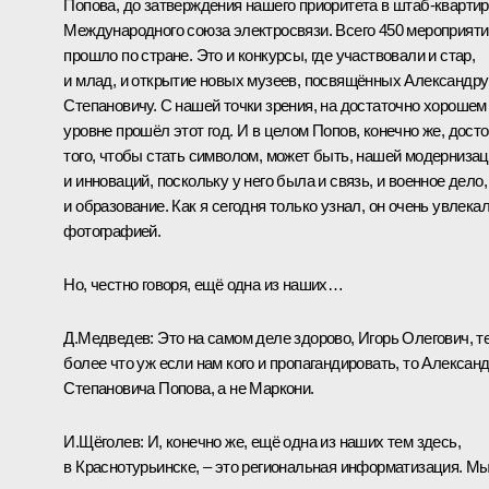
Попова, до затверждения нашего приоритета в штаб-кварти
Международного союза электросвязи. Всего 450 мероприяти
прошло по стране. Это и конкурсы, где участвовали и стар,
и млад, и открытие новых музеев, посвящённых Александру
Степановичу. С нашей точки зрения, на достаточно хорошем
уровне прошёл этот год. И в целом Попов, конечно же, дост
того, чтобы стать символом, может быть, нашей модерниза
и инноваций, поскольку у него была и связь, и военное дело,
и образование. Как я сегодня только узнал, он очень увлека
фотографией.
Но, честно говоря, ещё одна из наших…
Д.Медведев:
Это на самом деле здорово, Игорь Олегович, т
более что уж если нам кого и пропагандировать, то Алексан
Степановича Попова, а не Маркони.
И.Щёголев:
И, конечно же, ещё одна из наших тем здесь,
в Краснотурьинске, – это региональная информатизация. М