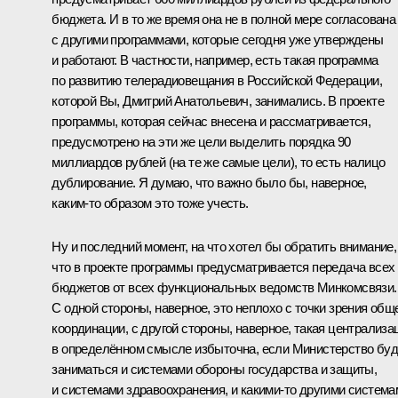
бюджета. И в то же время она не в полной мере согласована
с другими программами, которые сегодня уже утверждены
и работают. В частности, например, есть такая программа
по развитию телерадиовещания в Российской Федерации,
которой Вы, Дмитрий Анатольевич, занимались. В проекте
программы, которая сейчас внесена и рассматривается,
предусмотрено на эти же цели выделить порядка 90
миллиардов рублей (на те же самые цели), то есть налицо
дублирование. Я думаю, что важно было бы, наверное,
каким‑то образом это тоже учесть.
Ну и последний момент, на что хотел бы обратить внимание,
что в проекте программы предусматривается передача всех 
бюджетов от всех функциональных ведомств Минкомсвязи.
С одной стороны, наверное, это неплохо с точки зрения общ
координации, с другой стороны, наверное, такая централиза
в определённом смысле избыточна, если Министерство буд
заниматься и системами обороны государства и защиты,
и системами здравоохранения, и какими‑то другими система