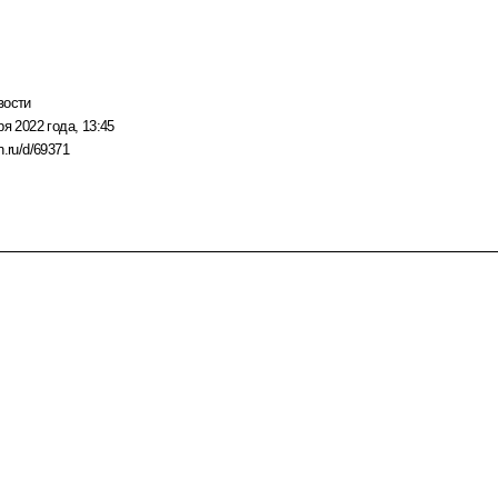
вости
ря 2022 года, 13:45
n.ru/d/69371