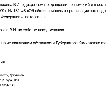
люхина В.И. о досрочном прекращении полномочий и в соотв
 1999 г. № 184-ФЗ «Об общих принципах организации законо
й Федерации» постановляю:
юхина В.И. по собственному желанию.
но исполняющим обязанности Губернатора Камчатского края
ния.
овости
,
Документы
2020 года, 11:30
n.ru/d/63141