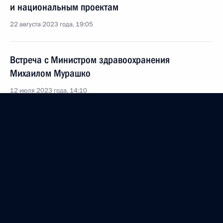
и национальным проектам
22 августа 2023 года, 19:05
Встреча с Министром здравоохранения
Михаилом Мурашко
12 июля 2023 года, 14:10
Посещение Федерального детского
реабилитационного центра
1 июня 2023 года, 19:00
Встреча с членами Общероссийской
общественной организации «Деловая Россия»