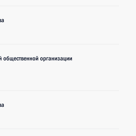
ва
й общественной организации
ва