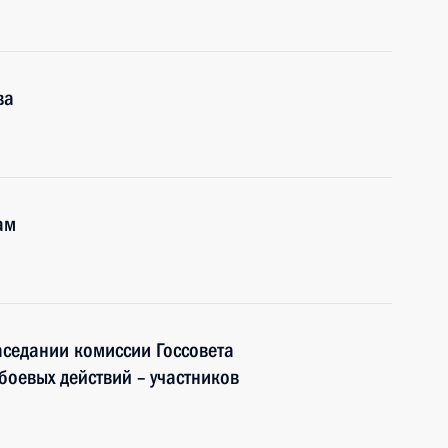
ва
ам
аседании комиссии Госсовета
боевых действий – участников