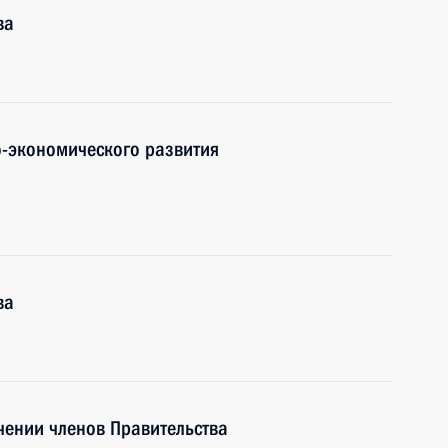
ва
-экономического развития
ва
чении членов Правительства