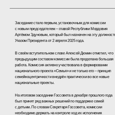
Заседание стало первым, установочным для комиссии
с новым председателем – главой Республики Мордовия
Артёмом Здуновым
, который был назначен на эту должност
Указом
Президента от 2 апреля 2025 года.
В своём вступительном слове
Алексей Дюмин
отметил, что
предыдущим составом комиссии была проделана большая
работа. Комиссия активно участвовала в формировании
национального проекта «Семья» и не только его – принцип
семейноцентричности внедрён практически во все новые
национальные проекты.
На
итоговом заседании
Госсовета в декабре прошлого года
был принят ряд важных решений по поддержке семей
с детьми. По словам Секретаря Госсовета, комиссии
необходимо держать на контроле ход их исполнения