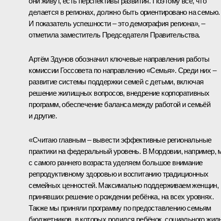
они живут, есть перспективы развития. Поэтому всё, что
делается в регионах, должно быть ориентировано на семью.
И показатель успешности – это демография региона», –
отметила заместитель Председателя Правительства.
Артём Здунов обозначил ключевые направления работы
комиссии Госсовета по направлению «Семья». Среди них –
развитие системы поддержки семей с детьми, включая
решение жилищных вопросов, внедрение корпоративных
программ, обеспечение баланса между работой и семьёй
и другие.
«Считаю главным – вывести эффективные региональные
практики на федеральный уровень. В Мордовии, например, 
с самого раннего возраста уделяем большое внимание
репродуктивному здоровью и воспитанию традиционных
семейных ценностей. Максимально поддерживаем женщин,
принявших решение о рождении ребёнка, на всех уровнях.
Также мы приняли программу по предоставлению семьям
бюджетников, в которых родился ребёнок, социального жил