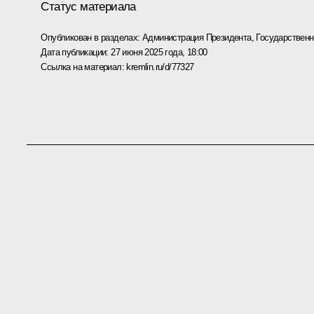
Статус материала
Опубликован в разделах:
Администрация Президента
,
Государствен
Дата публикации:
27 июня 2025 года, 18:00
Ссылка на материал:
kremlin.ru/d/77327