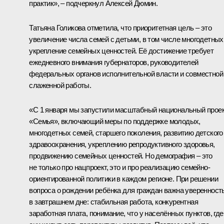
практик», – подчеркнул Алексей Дюмин.
Татьяна Голикова
отметила, что приоритетная цель – это
увеличение числа семей с детьми, в том числе многодетных
укрепление семейных ценностей. Её достижение требует
ежедневного внимания губернаторов, руководителей
федеральных органов исполнительной власти и совместной
слаженной работы.
«С 1 января мы запустили масштабный национальный прое
«Семья», включающий меры по поддержке молодых,
многодетных семей, старшего поколения, развитию детского
здравоохранения, укреплению репродуктивного здоровья,
продвижению семейных ценностей. Но демография – это
не только про нацпроект, это и про реализацию семейно­
ориентированной политики в каждом регионе. При решении
вопроса о рождении ребёнка для граждан важна уверенност
в завтрашнем дне: стабильная работа, конкурентная
заработная плата, понимание, что у населённых пунктов, где