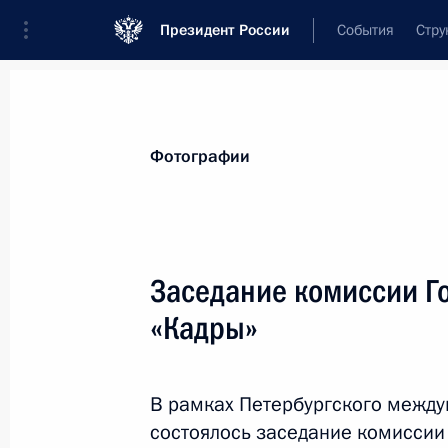
Президент России
События
Стру
Материалы по выбранной персоне
Фотографии
Мурашко
,
Михаил
Альбертович
Министр здравоохранения Российско
Заседание комиссии Г
«Кадры»
Лента событий
В рамках Петербургского межд
состоялось заседание комиссии