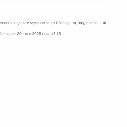
ервом заседании
ован в разделах:
Администрация Президента
,
Государственный
ссовета по направлению
бликации:
20 июня 2025 года, 15:15
 направлению «Кадры»
я в регионах