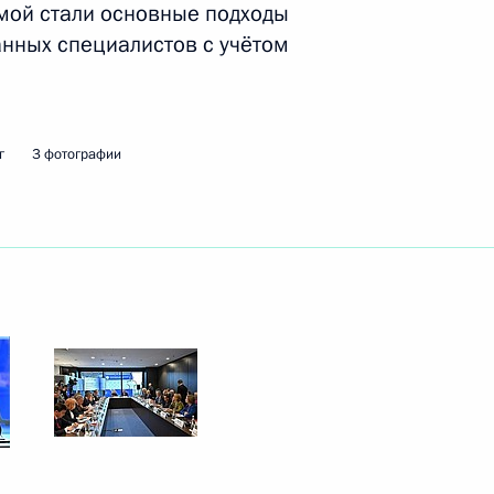
емой стали основные подходы
ва
нных специалистов с учётом
 пострадавшим в ходе
г
3 фотографии
нения Михаилом Мурашко
ий скорой помощи в регионах