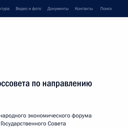
ктура
Видео и фото
Документы
Контакты
Поиск
Все персоны
й Федерации
оссовета по направлению
Подписаться на ленту
ународного экономического форума
 Государственного Совета