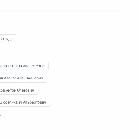
ва
к труда
кова Татьяна Алексеевна
ам
н Алексей Геннадьевич
ов Антон Олегович
шко Михаил Альбертович
аседании комиссии Госсовета
1
боевых действий – участников