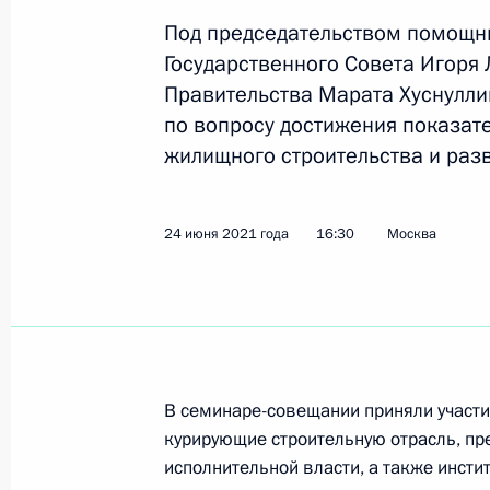
Показа
Под председательством помощни
Государственного Совета Игоря
Правительства Марата Хуснулли
Совещание по развитию дорожного
по вопросу достижения показат
2 июня 2022 года, 16:45
жилищного строительства и разв
24 июня 2021 года
16:30
Москва
Совещание с членами Правительст
23 марта 2022 года, 16:55
Совещание по вопросам социально
В семинаре-совещании приняли участие
Крыма и Севастополя
курирующие строительную отрасль, пр
17 марта 2022 года, 16:15
исполнительной власти, а также инсти