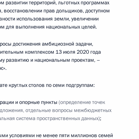
м развитии территорий, льготных программах
я, восстановлении прав дольщиков, доступном
ности использования земли, увеличении
ом для выполнения национальных целей.
ва
просы достижения амбициозной задачи,
оительным комплексом 13 июля 2020 года
му развитию и национальным проектам, –
с».
нстроя и комиссии Госсовета
жилищно-коммунальное
те круглых столов по семи подгруппам:
ерации и опорные пункты
(определение точек
предложения, отдельные вопросы межбюджетных
альная система пространственных данных)
;
рмирования единого проекта
ми условиями не менее пяти миллионов семей