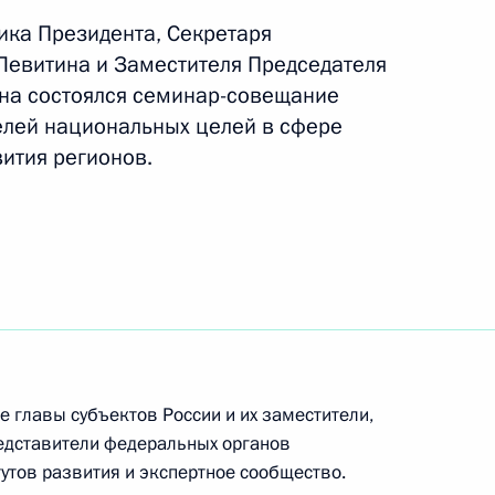
ть следующие материалы
ка Президента, Секретаря
 Левитина и Заместителя Председателя
на состоялся семинар-совещание
 строительства
елей национальных целей в сфере
ития регионов.
ва
-экономического развития
 главы субъектов России и их заместители,
едставители федеральных органов
тутов развития и экспертное сообщество.