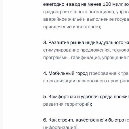
развития общественного транспор
ежегодно и ввод не менее 120 миллио
проекта «Безопасные качественные
градостроительного потенциала, упра
аварийное жильё и выполнение госуда
10 февраля 2022 года, 15:00
привлечение инвесторов)
;
3. Развитие рынка индивидуального 
Совместный семинар-совещание Пр
стимулирование предложения, технол
Госсовета по направлению «Строит
программы, газификация, упрощение 
коммунальное хозяйство, городска
18 ноября 2021 года, 17:00
4. Мобильный город
(требования к тр
к организации парковочного простран
5. Комфортная и удобная среда прож
Заседание Президиума Государстве
развития территорий)
;
19 октября 2021 года, 16:25
6. Как строить качественно и быстро
(
цифровизация)
;