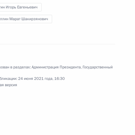
тин Игорь Евгеньевич
уллин Марат Шакирзянович
редседателя Правительства
ован в разделах:
Администрация Президента
,
Государственный
бликации:
24 июня 2021 года, 16:30
ая версия
ва
вещание с членами