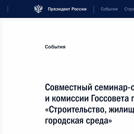
Президент России
События
Стру
Материалы по выбранной персоне
События
Хуснуллин
,
Марат
Шакирзянович
Заместитель Председателя Правительс
Совместный семинар-
Федерации
и комиссии Госсовета
«Строительство, жили
Лента событий
городская среда»