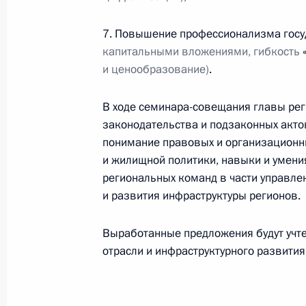
Встреча с вице-премьером Марато
7. Повышение профессионализма гос
8 октября 2021 года, 14:05
капитальными вложениями, гибкость
и ценообразование)
.
Совещание по экономическим воп
В ходе семинара-совещания главы рег
28 сентября 2021 года, 14:30
законодательства и подзаконных актов
понимание правовых и организационн
и жилищной политики, навыки и умен
региональных команд в части управле
Совместный семинар-совещание Пр
и развития инфраструктуры регионов.
Госсовета по направлению «Строит
коммунальное хозяйство, городска
Выработанные предложения будут учте
24 июня 2021 года, 16:30
отрасли и инфраструктурного развития