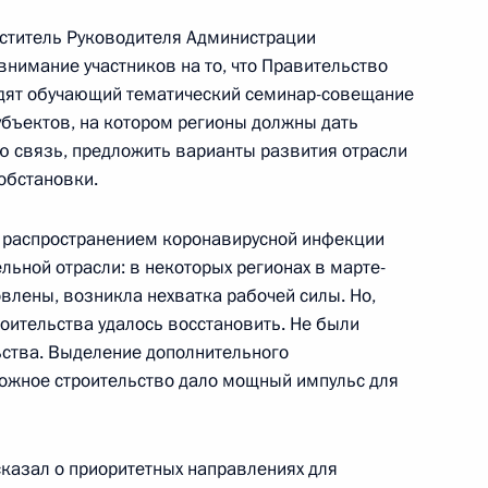
ститель Руководителя Администрации
номической поддержки
внимание участников на то, что Правительство
одят обучающий тематический семинар-совещание
убъектов, на котором регионы должны дать
 связь, предложить варианты развития отрасли
обстановки.
та по экономическим
 с распространением коронавирусной инфекции
ространению новой
ьной отрасли: в некоторых регионах в марте-
влены, возникла нехватка рабочей силы. Но,
оительства удалось восстановить. Не были
ьства. Выделение дополнительного
жное строительство дало мощный импульс для
амках рабочей группы
сам и противодействию
казал о приоритетных направлениях для