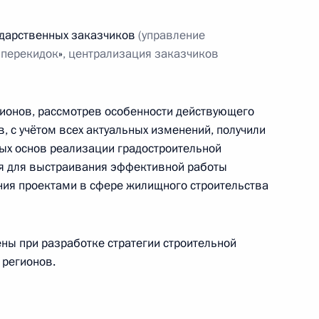
м Хуснуллиным
ударственных заказчиков
(управление
«
перекидок
»
, централизация заказчиков
росам
ионов, рассмотрев особенности действующего
, с учётом всех актуальных изменений, получили
ых основ реализации градостроительной
ия для выстраивания эффективной работы
ния проектами в сфере жилищного строительства
авительства и комиссии
ельство, жилищно-
я среда»
ны при разработке стратегии строительной
 регионов.