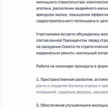
жилищного строительства: комплексно
11 марта 2022 года, 12:00
ипотеки, расселении аварийного жиль
арендном жилье, повышении эффектив
градостроительного потенциала в цел
Совещание с членами Правительст
Участниками встречи обсуждались во
10 марта 2022 года, 17:55
поставленной Президентом перед стр
на
заседании
Совета по стратегическо
кардинально решить «жилищный вопро
Совместное заседание Коллегии Ми
по направлению «Строительство, 
Работа на семинаре проходила в форма
хозяйство, городская среда»
1. Пространственное развитие, аглом
17 февраля 2022 года, 11:00
роста и создание баланса спроса и 
отношений, трудовые ресурсы, национ
Семинар-совещание по вопросу фо
2. Обеспечение улучшенными жилищны