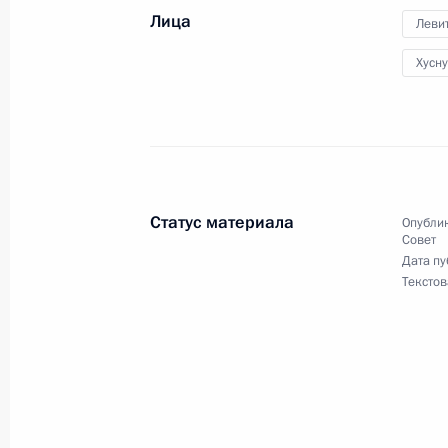
среда»
Лица
Леви
11 декабря 2020 года, 18:00
Хусн
Рабочая встреча с Заместителем П
Маратом Хуснуллиным
21 октября 2020 года, 17:35
Статус материала
Опублик
Совет
Дата пу
Текстов
Совещание с членами Правительст
26 августа 2020 года, 17:40
26 августа Президент проведёт со
Правительства