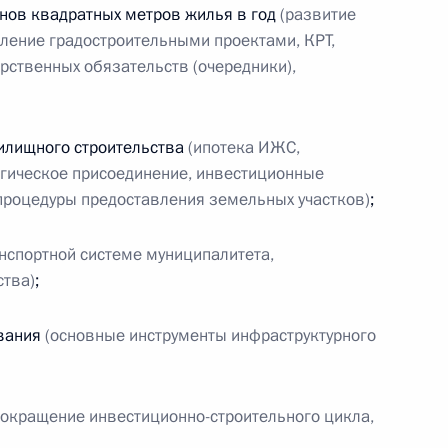
та в рамках национального
нов квадратных метров жилья в год
(развитие
 дороги»
вление градостроительными проектами, КРТ,
рственных обязательств (очередники),
жилищного строительства
(ипотека ИЖС,
авительства и комиссии
огическое присоединение, инвестиционные
ельство, жилищно-
процедуры предоставления земельных участков)
;
я среда»
анспортной системе муниципалитета,
ства)
;
ивания
(основные инструменты инфраструктурного
нного Совета
сокращение инвестиционно-строительного цикла,