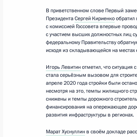
В приветственном слове Первый заме
Совещание о мерах социально-эко
Президента
Сергей Кириенко
обратил 
регионов
с комиссией Госсовета впервые пров
с участием высших должностных лиц с
16 марта 2022 года, 18:10
федеральному Правительству обратную
исходя из складывающейся на местах 
Заседание рабочей группы Госсове
Игорь Левитин
отметил, что ситуация
вопросам и противодействию расп
стала серьёзным вызовом для строител
коронавирусной инфекции
апреле 2020 года стройки были остано
несмотря на это, темпы жилищного стр
16 марта 2022 года, 13:00
снижены и темпы дорожного строител
финансирования на опережающее доро
развития инфраструктуры в регионах.
Совещание с главами регионов в р
Госсовета по экономическим вопро
Марат Хуснуллин
в своём докладе расс
распространению коронавируса