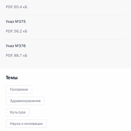
PDF,
65.4 кБ
Указ №375
PDF,
56.2 кБ
Указ №376
PDF,
88.7 кБ
Темы
Госпремии
Здравоохранение
Культура
Наука и инновации