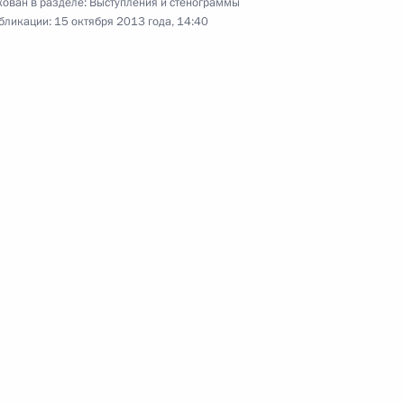
ован в разделе:
Выступления и стенограммы
бликации:
15 октября 2013 года, 14:40
ск
«Роснефть» и «Бритиш
али пакет документов
тратегии развития ТЭК