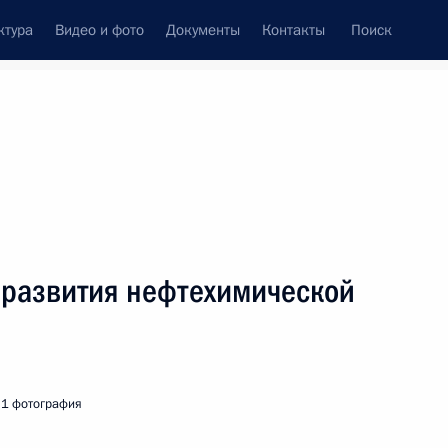
ктура
Видео и фото
Документы
Контакты
Поиск
Все персоны
пании «Роснефть»
 развития нефтехимической
Подписаться на ленту
1 фотография