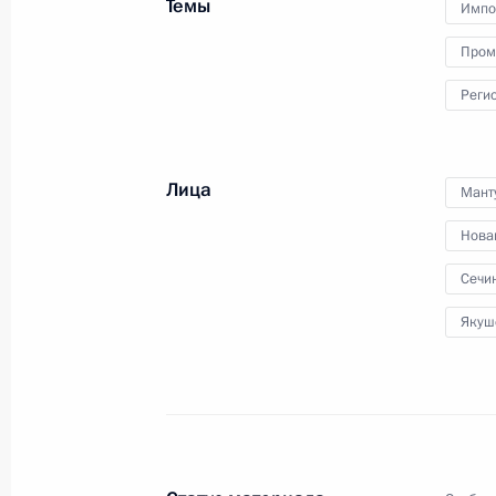
Темы
Импо
Пром
Встреча с главой компании «Росн
Реги
17 сентября 2013 года, 09:15
Лица
Мант
Совещание о перспективах развити
Нова
гражданского судостроения
Сечи
30 августа 2013 года, 17:40
Якуш
Поездка в Сахалинскую область
16 июля 2013 года, 10:45