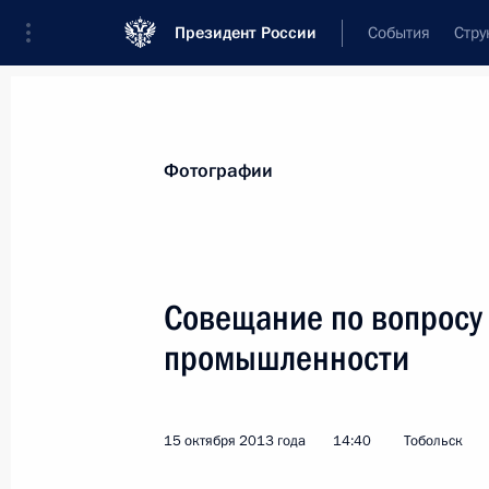
Президент России
События
Стру
Материалы по выбранной персоне
Фотографии
Сечин
,
Игорь
Иванович
главный исполнительный директор ком
Совещание по вопросу
промышленности
Лента событий
15 октября 2013 года
14:40
Тобольск