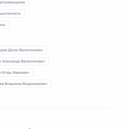
ртозамещение
ышленность
ефть» Игорем Сечиным
оны
уров Денис Валентинович
я отечественного
к Александр Валентинович
н Игорь Иванович
ев Владимир Владимирович