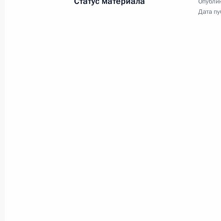
Статус материала
Опублик
Дата пу
Телемост Улан-Удэ – Южно-Сахалин
11 апреля 2013 года, 14:00
Встреча с руководством компаний 
петролеум»
21 марта 2013 года, 16:40
«Роснефть» и «ЭксонМобил» подпис
13 февраля 2013 года, 19:30
Заседание Комиссии по вопросам с