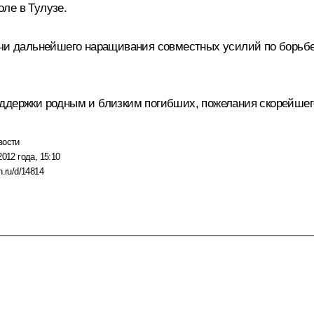
ле в Тулузе.
ачи дальнейшего наращивания совместных усилий по борьбе
оддержки родным и близким погибших, пожелания скорейше
вости
2012 года, 15:10
n.ru/d/14814