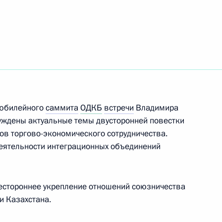
ть следующие материалы
ом Казахстана Касым-
 юбилейного
саммита
ОДКБ
встречи
Владимира
ждены актуальные темы двусторонней повестки
ом Казахстана Касым-
ов торгово-экономического сотрудничества.
деятельности интеграционных объединений
естороннее укрепление отношений союзничества
и Казахстана.
ом Казахстана Касым-