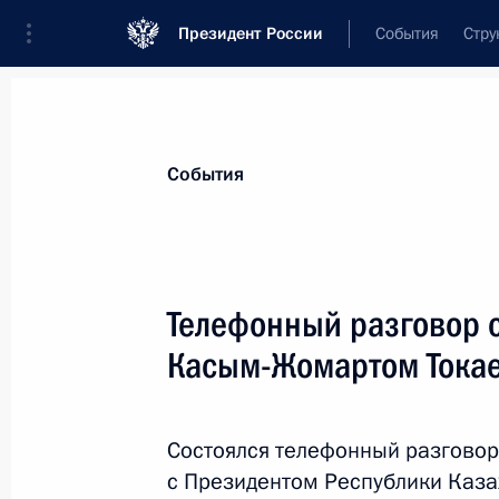
Президент России
События
Стру
Материалы по выбранной персоне
События
Токаев
,
Касым-Жомарт
Кемелевич
Президент Республики Казахстан
Телефонный разговор 
Касым-Жомартом Тока
Лента событий
Состоялся телефонный разговор
с Президентом Республики Каз