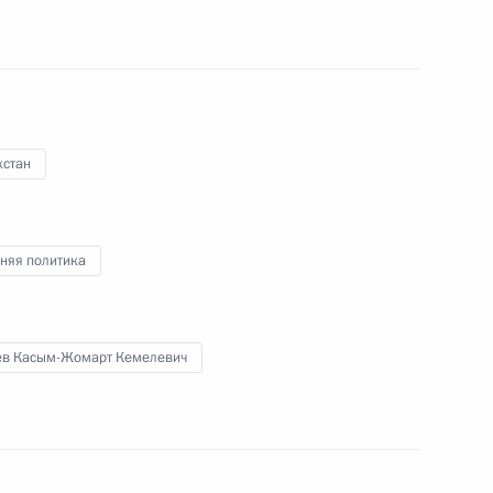
хстан
экономического совета
няя политика
ев Касым-Жомарт Кемелевич
ры