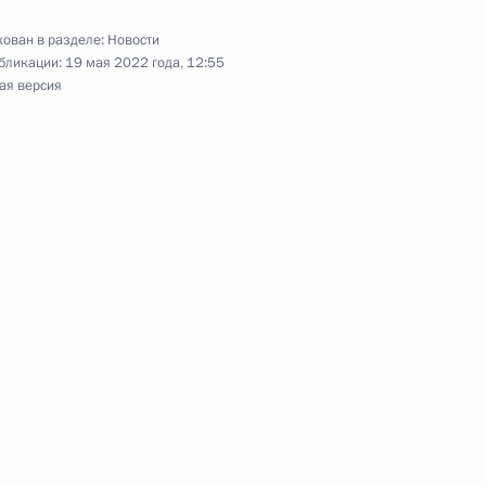
ества России и Казахстана
ован в разделе:
Новости
бликации:
19 мая 2022 года, 12:55
ая версия
захстанские переговоры