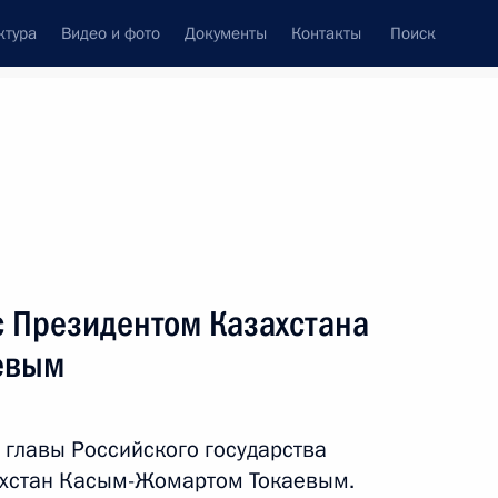
ктура
Видео и фото
Документы
Контакты
Поиск
Все персоны
с Президентом Казахстана
евым
Подписаться на ленту
 главы Российского государства
ахстан Касым-Жомартом Токаевым.