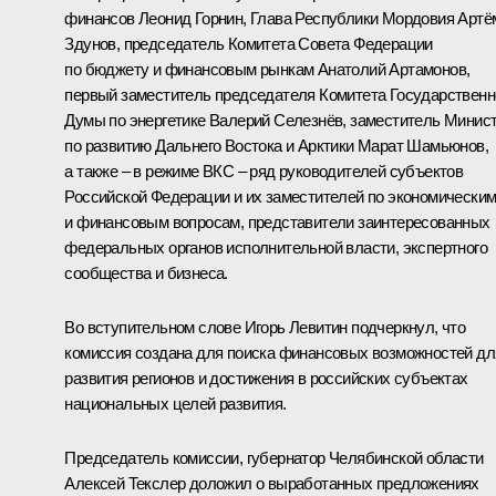
финансов Леонид Горнин, Глава Республики Мордовия
Артё
Здунов
, председатель Комитета Совета Федерации
по бюджету и финансовым рынкам Анатолий Артамонов,
первый заместитель председателя Комитета Государственн
Думы по энергетике Валерий Селезнёв, заместитель Минис
по развитию Дальнего Востока и Арктики Марат Шамьюнов,
а также – в режиме ВКС – ряд руководителей субъектов
Российской Федерации и их заместителей по экономически
и финансовым вопросам, представители заинтересованных
федеральных органов исполнительной власти, экспертного
сообщества и бизнеса.
Во вступительном слове
Игорь Левитин
подчеркнул, что
комиссия создана для поиска финансовых возможностей дл
развития регионов и достижения в российских субъектах
национальных целей развития.
Председатель комиссии, губернатор Челябинской области
Алексей Текслер
доложил о выработанных предложениях