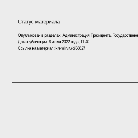
Статус материала
Опубликован в разделах:
Администрация Президента
,
Государствен
Дата публикации:
6 июля 2022 года, 11:40
Ссылка на материал:
kremlin.ru/d/68827