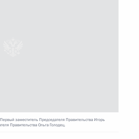
ва
омочным представителем
ым
ва
 Первый заместитель Председателя Правительства Игорь
теля Правительства Ольга Голодец.