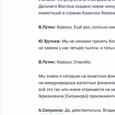
Дальнего Востока создано новое конк
Встреча с вице-премьером – полн
инвестиций в странах Азиатско-Тихоок
Президента в ДФО Юрием Трутнев
20 января 2017 года, 17:50
В.Путин:
Хорошо. Ещё раз, сколько ож
Ю.Трутнев:
Мы не сможем принять бол
но заявок у нас четыре тысячи, и толь
Заседание Совета по стратегическ
проектам
В.Путин:
Хорошо. Спасибо.
21 сентября 2016 года, 16:20
Мы знаем о ситуации на азиатских фон
на международных валютных финансов
Совещание по вопросу о паводково
всё это так или иначе отражается на
Востоке
Германовича [Силуанова] прокомментир
2 сентября 2016 года, 15:30
А.Силуанов
:
Да, действительно, Влад