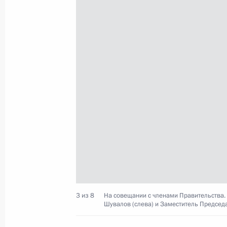
Совещание с членами Правительст
27 января 2016 года, 14:00
Встреча с вице-премьером – полн
Президента в ДФО Юрием Трутнев
29 декабря 2015 года, 16:00
Совещание с членами Правительст
26 августа 2015 года, 19:40
3 из 8
На совещании с членами Правительства.
Шувалов (слева) и Заместитель Председа