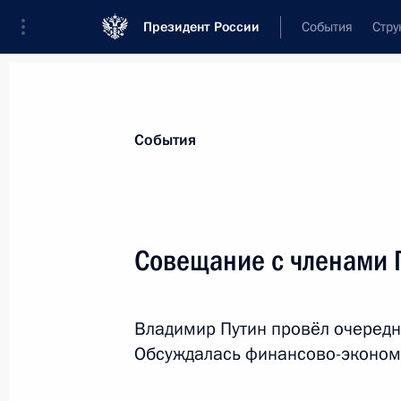
Президент России
События
Стру
Материалы по выбранной персоне
События
Трутнев
,
Юрий
Петрович
Заместитель Председателя Правительс
Совещание с членами 
Федерации – полномочный представит
Российской Федерации в Дальневост
округе
Владимир Путин провёл очередн
Обсуждалась финансово-экономи
Биография
Лента событий