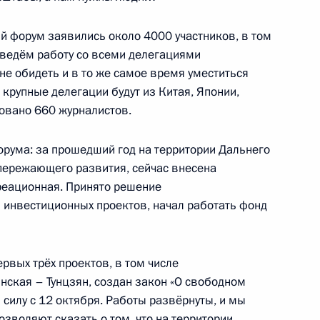
учений Президента
й форум заявились около 4000 участников, в том
 Дальнего Востока
 ведём работу со всеми делегациями
 не обидеть и в то же самое время уместиться
 крупные делегации будут из Китая, Японии,
товано 660 журналистов.
редставителем Президента
круге Юрием Трутневым
орума: за прошедший год на территории Дальнего
пережающего развития, сейчас внесена
креационная. Принято решение
 инвестиционных проектов, начал работать фонд
вета госкорпорации
рвых трёх проектов, в том числе
ская – Тунцзян, создан закон «О свободном
 силу с 12 октября. Работы развёрнуты, и мы
озволяют сказать о том, что на территории