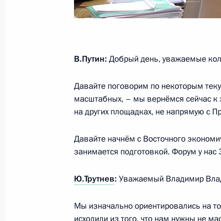
Заседание президиума Госсовета
4 сентября 2019 года, 13:50
В.Путин:
Добрый день, уважаемые кол
Давайте поговорим по некоторым теку
Заседание президиума Госсовета
масштабных, – мы вернёмся сейчас к 
на других площадках, не напрямую с П
10 сентября 2018 года, 11:50
Давайте начнём с Восточного экономи
занимается подготовкой. Форум у нас 
Совещание по подготовке заседани
по развитию Дальнего Востока
Ю.Трутнев
:
Уважаемый Владимир Влад
20 июня 2018 года, 15:00
Мы изначально ориентировались на то,
исходили из того, что нам нужны не 