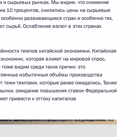
 и сырьевых рынках. Мы видим, что снижение
на 10 процентов, снизились цены на сырьевые
о вопросу исполнения
 особенно развивающихся стран и особенно тех,
я развития
т сырьё. Ослабление валют в этих странах
елённости темпов китайской экономики. Китайская
экономик, которая влияет на мировой спрос,
 тоже видим среди таких причин: это
едания Государственного
стоянные избыточные объёмы производства
тёт теми темпами, которые ранее ожидались. Также
рынки, ожидание повышения ставок Федеральной
жет привести к оттоку капиталов
алушкой и Юрием Трутневым