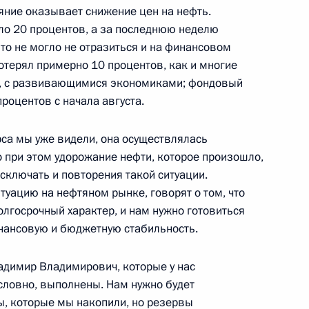
ва
яние оказывает снижение цен на нефть.
ло 20 процентов, а за последнюю неделю
то не могло не отразиться и на финансовом
отерял примерно 10 процентов, как и многие
ли, с развивающимися экономиками; фондовый
 – полпредом Президента
роцентов с начала августа.
са мы уже видели, она осуществлялась
но при этом удорожание нефти, которое произошло,
сключать и повторения такой ситуации.
туацию на нефтяном рынке, говорят о том, что
 – полпредом Президента
лгосрочный характер, и нам нужно готовиться
нансовую и бюджетную стабильность.
ладимир Владимирович, которые у нас
условно, выполнены. Нам нужно будет
ы, которые мы накопили, но резервы
твий паводков