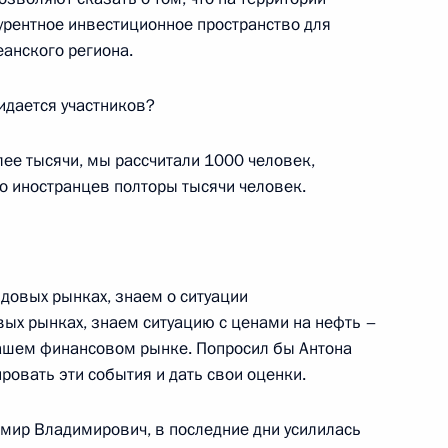
урентное инвестиционное пространство для
омочным представителем
еанского региона.
ым
идается участников?
ее тысячи, мы рассчитали 1000 человек,
ко иностранцев полторы тысячи человек.
ому развитию и приоритетным
довых рынках, знаем о ситуации
ых рынках, знаем ситуацию с ценами на нефть –
й ситуации на Дальнем
 нашем финансовом рынке. Попросил бы Антона
овать эти события и дать свои оценки.
имир Владимирович, в последние дни усилилась