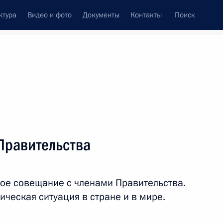
ктура
Видео и фото
Документы
Контакты
Поиск
Все персоны
тва Российской
Правительства
ель Президента
очном федеральном
ое совещание с членами Правительства.
ческая ситуация в стране и в мире.
Подписаться на ленту