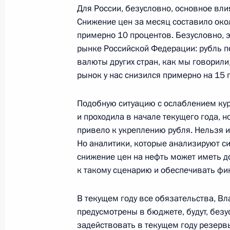
Совещание с членами Правительст
Для России, безусловно, основное вли
Снижение цен за месяц составило око
15 июля 2015 года, 16:15
примерно 10 процентов. Безусловно, э
рынке Российской Федерации: рубль п
валюты других стран, как мы говори
Рабочая встреча с вице-премьером
рынок у нас снизился примерно на 15 п
в ДФО Юрием Трутневым
Подобную ситуацию с ослаблением кур
5 июня 2015 года, 14:30
и проходила в начале текущего года, 
привело к укреплению рубля. Нельзя и
Но аналитики, которые анализируют си
Рабочая встреча с вице-премьером
снижение цен на нефть может иметь до
в ДФО Юрием Трутневым
к такому сценарию и обеспечивать фи
19 января 2015 года, 13:15
В текущем году все обязательства, В
предусмотрены в бюджете, будут, без
задействовать в текущем году резерв
Совещание по ликвидации последс