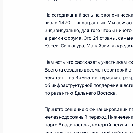
Совещание о ходе исполнения пор
На сегодняшний день на экономически
о комплексном развитии регионов
числе 1470 – иностранных. Мы сейчас
6 марта 2018 года, 14:00
индивидуально, для того чтобы никого
в рамки форума. Это 24 страны, самые
Кореи, Сингапура, Малайзии; аккреди
Рабочая встреча с полномочным п
в Дальневосточном федеральном о
Нам есть что рассказать участникам ф
Востока создано восемь территорий о
17 июля 2017 года, 15:15
девятая – на Камчатке, туристско-ре
об инфраструктурной поддержке шести
по развитию Дальнего Востока.
Указ о членах наблюдательного со
«Росатом»
Принято решение о финансировании пе
железнодорожный переход Нижнеленин
23 января 2017 года, 17:20
порте Владивосток», который вступит в
считаем, что результаты этой работы п