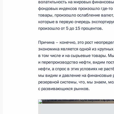
волатильность на мировых финансовых
фондовых индексов произошло где‑то 
Игорь Левитин провёл совещание п
товары, произошло ослабление валют,
поручений Президента, касающихс
которые в первую очередь экспортирую
рыбохозяйственного комплекса
произошло от 5 до 15 процентов.
3 августа 2016 года, 10:00
Причина – конечно, это рост неопред
экономика является одной из крупных 
в том числе и на сырьевые товары. Мы
Перечень поручений по итогам зас
и перепроизводство нефти, видим по
совета
нефти, а спрос в этих условиях не рас
11 июня 2016 года, 16:00
мы видим и давление на финансовые 
резервной системы, что, мы знаем, мо
с развивающихся рынков.
Рабочая встреча с Александром Г
4 мая 2016 года, 13:45