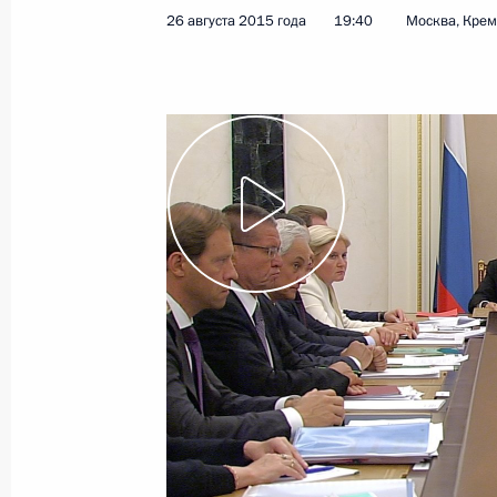
26 августа 2015 года
19:40
Москва, Кре
Показа
Совещание с членами Правительст
10 марта 2021 года, 18:30
Совещание о ситуации с паводками
27 апреля 2020 года, 15:25
Встреча с Юрием Трутневым и Але
6 апреля 2020 года, 14:25