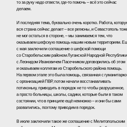
то за руку надо отвести, где-то помочь – всё это сейчас
делаем.
И последняя тема, буквально очень коротко. Работа, котору
вся страна сейчас делает – все регионы, и Севастополь тож
не мог остаться в стороне, – мы занимаемся тем, что
оказываем шефскую помощь нашим новым территориям. Е
с мая заключили соглашение о шефской помощи
со Старобельским районом Луганской Народной Республики
с
Леонидом Ивановичем Пасечником
договорились об этом
и оказываем коллегам из Старобельского района помощь.
На первом этапе это была помощь, связанная с гуманитарко
с организацией ПВР, потом начали восстанавливать
потихоньку, приводить в порядок не то чтобы разрушенное,
а просто больницы, школы, садики, которые были в таком
состоянии, что в принципе ещё немножко – и они бы сами
развалились, поэтому приводим в порядок.
В июле заключили такое же соглашение с Мелитопольским