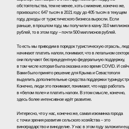
обстоятельства, тем не менее, хоть снижение, конечно же,
произошло с 647 тысяч в 2021 году до 405 тысяч в текущем
году, доходы от туристического бизнеса выросли. Если
раньше, в прошлом году, мы получили в казну 310 миллионо
рублей, то в этом году – почти 500 миллионов рублей.
То есть мы приводим в порядок туристическую отрасль, лю
начинают платить налоги, понимают, что в легальном сектор
они получают беспрецедентную федеральную поддержку,
в том числе которая была оказана и во время COVID. И сей
Вами было принято решение для Крыма и Севастополя
выделить дополнительные средства поддержки туриндустр
Конечно, люди это понимают, понимают, что надо работать
в «белом поле» и платить налоги. В этом смысле, конечно,
здесь более интенсивное идёт развитие.
Интересно, что у нас, конечно же, самая изюминка города
с точки зрения развития сельского хозяйства – это
виноградарство и виноделие. У нас в этом году заложили ещ