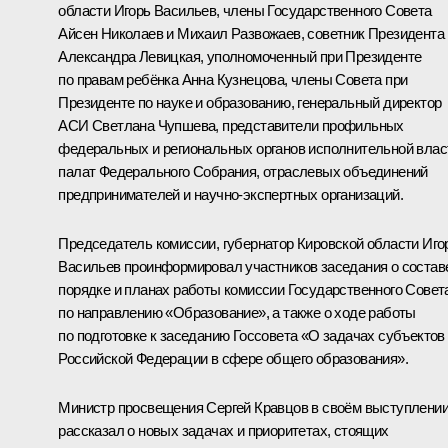
области
Игорь Васильев
, члены Государственного Совета
Айсен Николаев
и
Михаил Развожаев
, советник Президента
Александра Левицкая
, уполномоченный при Президенте
по правам ребёнка
Анна Кузнецова
, члены Совета при
Президенте по науке и образованию, генеральный директор
АСИ
Светлана Чупшева
, представители профильных
федеральных и региональных органов исполнительной влас
палат Федерального Собрания, отраслевых объединений
предпринимателей и научно-экспертных организаций.
Председатель комиссии, губернатор Кировской области Иго
Васильев проинформировал участников заседания о состав
порядке и планах работы комиссии Государственного Совет
по направлению «Образование», а также о ходе работы
по подготовке к заседанию Госсовета «О задачах субъектов
Российской Федерации в сфере общего образования».
Министр просвещения Сергей Кравцов в своём выступлени
рассказал о новых задачах и приоритетах, стоящих