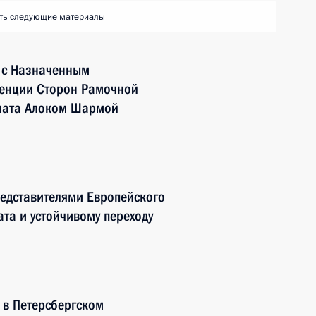
ть следующие материалы
у с Назначенным
ренции Сторон Рамочной
мата Алоком Шармой
редставителями Европейского
та и устойчивому переходу
 в Петерсбергском