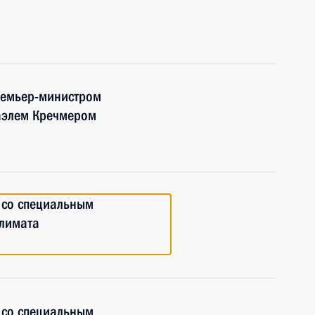
премьер-министром
аэлем Кречмером
у со специальным
климата
у со специальным