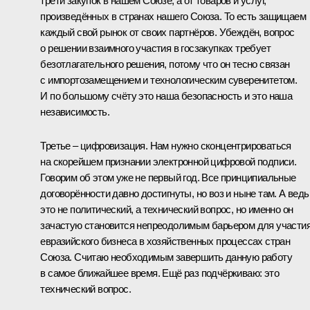
трети закупок в нашем Союзе, а от товаров и услуг,
произведённых в странах нашего Союза. То есть защищаем
каждый свой рынок от своих партнёров. Убеждён, вопрос
о решении взаимного участия в госзакупках требует
безотлагательного решения, потому что он тесно связан
с импортозамещением и технологическим суверенитетом.
И по большому счёту это наша безопасность и это наша
независимость.
Третье – цифровизация. Нам нужно сконцентрироваться
на скорейшем признании электронной цифровой подписи.
Говорим об этом уже не первый год. Все принципиальные
договорённости давно достигнуты, но воз и ныне там. А ведь
это не политический, а технический вопрос, но именно он
зачастую становится непреодолимым барьером для участи
евразийского бизнеса в хозяйственных процессах стран
Союза. Считаю необходимым завершить данную работу
в самое ближайшее время. Ещё раз подчёркиваю: это
технический вопрос.