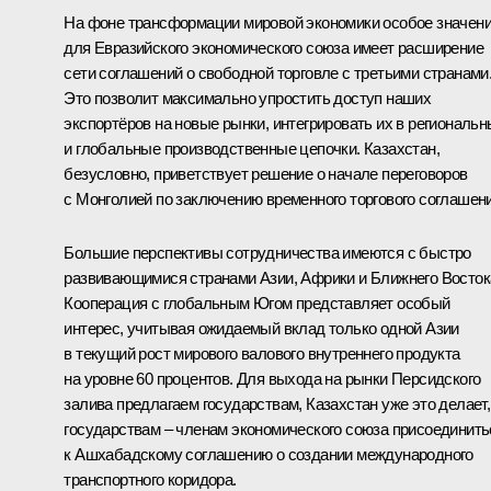
На фоне трансформации мировой экономики особое значен
для Евразийского экономического союза имеет расширение
сети соглашений о свободной торговле с третьими странами
Это позволит максимально упростить доступ наших
экспортёров на новые рынки, интегрировать их в региональ
и глобальные производственные цепочки. Казахстан,
безусловно, приветствует решение о начале переговоров
с Монголией по заключению временного торгового соглашени
Большие перспективы сотрудничества имеются с быстро
развивающимися странами Азии, Африки и Ближнего Восток
Кооперация с глобальным Югом представляет особый
интерес, учитывая ожидаемый вклад только одной Азии
в текущий рост мирового валового внутреннего продукта
на уровне 60 процентов. Для выхода на рынки Персидского
залива предлагаем государствам, Казахстан уже это делает,
государствам – членам экономического союза присоединить
к Ашхабадскому соглашению о создании международного
транспортного коридора.