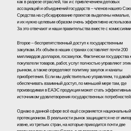
как в разрезе отраслей, так и с привлечением деловых
ассоциаций и объединений государств – членов нашего Сою
Средства на субсидирование проектов выделены немалые,
и их нужно целевым образом очень эффективно использова
За это отвечают и наши правительства вместе с комиссиями
Второе – беспрепятственный доступ к государственным
закупкам. Их объём в наших странах составляет почти 200
миллиардов долларов, госзакупок. Фактически государства 
покупатели товаров, работ, услуг полностью управляют эти
рынком, а также определяют политику закупок и каналы
приобретения. Если мы действительно управляем, то давай
обеспечивать взаимный доступ, по меньшей мере там, где
производимая в ЕАЭС продукция может стать эффективны
источником удовлетворения государственных потребностей
Однако в данной сфере всё ещё сохраняется национальный
протекционизм. В реальности рынок защищается не от импо
извне, из третьих стран, на которые приходится почти две