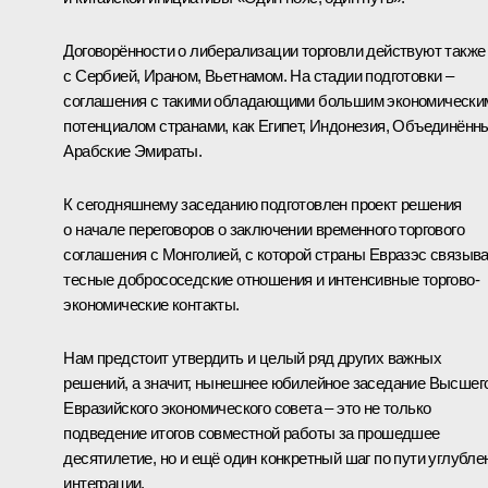
Договорённости о либерализации торговли действуют также
с Сербией, Ираном, Вьетнамом. На стадии подготовки –
соглашения с такими обладающими большим экономически
потенциалом странами, как Египет, Индонезия, Объединённ
Арабские Эмираты.
К сегодняшнему заседанию подготовлен проект решения
о начале переговоров о заключении временного торгового
соглашения с Монголией, с которой страны Евразэс связыв
тесные добрососедские отношения и интенсивные торгово-
экономические контакты.
Нам предстоит утвердить и целый ряд других важных
решений, а значит, нынешнее юбилейное заседание Высшег
Евразийского экономического совета – это не только
подведение итогов совместной работы за прошедшее
десятилетие, но и ещё один конкретный шаг по пути углубле
интеграции.