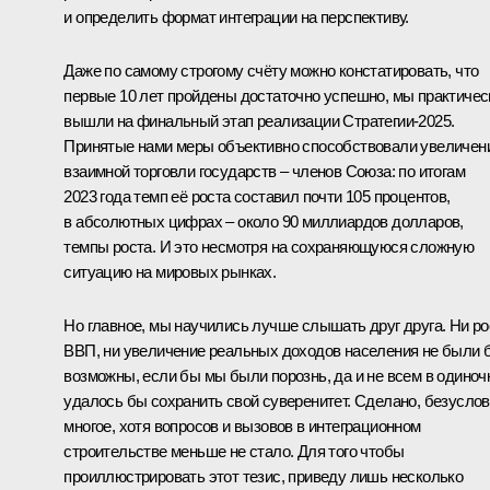
и определить формат интеграции на перспективу.
Даже по самому строгому счёту можно констатировать, что
первые 10 лет пройдены достаточно успешно, мы практичес
вышли на финальный этап реализации Стратегии-2025.
Принятые нами меры объективно способствовали увеличен
взаимной торговли государств – членов Союза: по итогам
2023 года темп её роста составил почти 105 процентов,
в абсолютных цифрах – около 90 миллиардов долларов,
темпы роста. И это несмотря на сохраняющуюся сложную
ситуацию на мировых рынках.
Но главное, мы научились лучше слышать друг друга. Ни ро
ВВП, ни увеличение реальных доходов населения не были 
возможны, если бы мы были порознь, да и не всем в одиноч
удалось бы сохранить свой суверенитет. Сделано, безуслов
многое, хотя вопросов и вызовов в интеграционном
строительстве меньше не стало. Для того чтобы
проиллюстрировать этот тезис, приведу лишь несколько