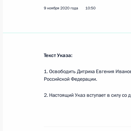
Евгений Дитрих освобождён от дол
9 ноября 2020 года
10:50
9 ноября 2020 года, 10:50
Совещание по вопросам развития 
7 мая 2020 года, 15:40
Текст Указа:
1. Освободить Дитриха Евгения Ивано
Совещание о ситуации с паводками
Российской Федерации.
27 апреля 2020 года, 15:25
2. Настоящий Указ вступает в силу со 
4 марта Президент проведёт совещ
Правительства