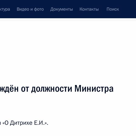
ктура
Видео и фото
Документы
Контакты
Поиск
Все персоны
енная транспортная
ождён от должности Министра
Подписаться на ленту
 «О Дитрихе Е.И.».