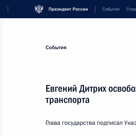
Президент России
События
Стру
Материалы по выбранной персоне
События
Дитрих
,
Евгений
Иванович
генеральный директор АО «Государств
Евгений Дитрих освоб
лизинговая компания»
транспорта
Лента событий
Глава государства подписал Указ