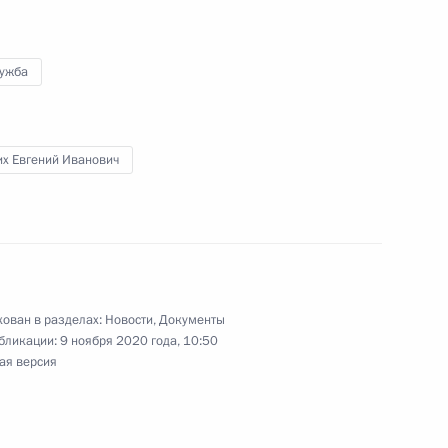
лужба
 Санкт-Петербург
их Евгений Иванович
м центральным диаметрам
ован в разделах:
Новости
,
Документы
бликации:
9 ноября 2020 года, 10:50
развития сети автомобильных
ая версия
 дорожного движения