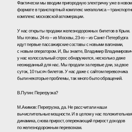
Фактически мы вводим пригородную электричку уже в ново
формате в транспортный комплекс мегаполиса – транспорт
комплекс московской агломерации.
У нас открыты продажи железнодорожных билетов в Крым.
Мы готовы. 24-го – из Москвы, 23-го – из Санкт-Петербурга
идут первые пассажирские составы с новыми вагонами,
с новым оператором. И, Вы знаете, Владимир Владимирович
у нас колоссальный спрос обнаружился, несколько даже
неожиданный для нас. Мы продали за первые дни, за двое
суток, 10 тысяч билетов. У нас даже с сайтом перевозчика
были некоторые проблемы, так много было обращений.
В.Путин:
Перегрузка?
М.Акимов:
Перегрузка, да. Не рассчитали наши
вычислительные мощности. И в целом у нас положительная
динамика, снова прирост, опережающий прирост доходов
по железнодорожным перевозкам.