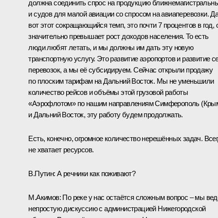
должна соединить спрос на продукцию ближнемагистральн
и судов для малой авиации со спросом на авиаперевозки. Д
вот этот сокращающийся темп, это почти 7 процентов в год, 
значительно превышает рост доходов населения. То есть
люди любят летать, и мы должны им дать эту новую
транспортную услугу. Это развитие аэропортов и развитие с
перевозок, а мы её субсидируем. Сейчас открыли продажу
по плоским тарифам на Дальний Восток. Мы не уменьшили
количество рейсов и объёмы этой грузовой работы
«Аэрофлотом» по нашим направлениям Симферополь (Кры
и Дальний Восток, эту работу будем продолжать.
Есть, конечно, огромное количество нерешённых задач. Все
не хватает ресурсов.
В.Путин:
А речники как поживают?
М.Акимов:
По реке у нас остаётся сложным вопрос – мы ве
непростую дискуссию с администрацией Нижегородской