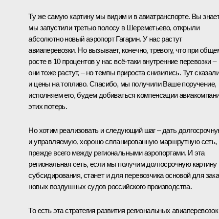
Ту же самую картину мы видим и в авиатранспорте. Вы знает
мы запустили третью полосу в Шереметьево, открыли
абсолютно новый аэропорт Гагарин. У нас растут
авиаперевозки. Но вызывает, конечно, тревогу, что при обще
росте в 10 процентов у нас всё-таки внутренние перевозки –
они тоже растут, – но темпы прироста снизились. Тут сказал
и цены на топливо. Спасибо, мы получили Ваше поручение,
исполняем его, будем добиваться компенсации авиакомпан
этих потерь.
Но хотим реализовать и следующий шаг – дать долгосрочн
и управляемую, хорошо спланированную маршрутную сеть,
прежде всего между региональными аэропортами. И эта
региональная сеть, если мы получим долгосрочную картину
субсидирования, станет и для перевозчика основой для зак
новых воздушных судов российского производства.
То есть эта стратегия развития региональных авиаперевозок