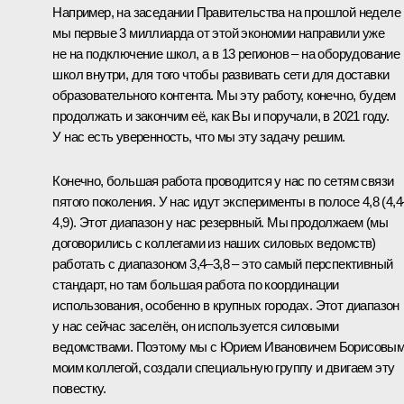
Например, на заседании Правительства на прошлой неделе
мы первые 3 миллиарда от этой экономии направили уже
не на подключение школ, а в 13 регионов – на оборудование
школ внутри, для того чтобы развивать сети для доставки
образовательного контента. Мы эту работу, конечно, будем
продолжать и закончим её, как Вы и поручали, в 2021 году.
У нас есть уверенность, что мы эту задачу решим.
Конечно, большая работа проводится у нас по сетям связи
пятого поколения. У нас идут эксперименты в полосе 4,8 (4,4
4,9). Этот диапазон у нас резервный. Мы продолжаем (мы
договорились с коллегами из наших силовых ведомств)
работать с диапазоном 3,4–3,8 – это самый перспективный
стандарт, но там большая работа по координации
использования, особенно в крупных городах. Этот диапазон
у нас сейчас заселён, он используется силовыми
ведомствами. Поэтому мы с Юрием Ивановичем Борисовым
моим коллегой, создали специальную группу и двигаем эту
повестку.