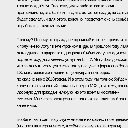
только создаётся. Это невидимая работа, как говорят
программисты, это бэкенд – то, что остаётся сзади, но её ну
будет сделать, и для этого, конечно, предстоит очень серьё
поработать с ведомствами.
Почему? Потому что граждане огромный интерес проявляют
к получению услуг в электронном виде. В прошлом году я В
докладывал о приросте в два раза объёма услуг на едином
портале государственных услуг, на ЕПГУ. Могу Вам доложит
что за десять месяцев этого года у нас уже оформлено боле
120 миллионов заявлений, ещё двукратный прирост
по сравнению с 2018 годом. И в этом году мы точно обойдём
количество заявлений, поданных через МФЦ, систему, очен
удобную для граждан, нужную, но это всё-таки офлайн-
система. Мы через электронное «одно окно» получим боль
заявлений.
Вообще, наш сайт госуслуг – это один из самых посещаемы
(мы пока на втором месте, я сейчас скажу, кто на первом)