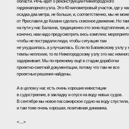
области. Речь идёт о реконструкции Нижегородского
гидронапорного узла. Это 40-километровый участок, где у на
осадка два метра, не больше, и, соответственно, мы не мож
от Ярославля до Казани сделать сквозное движение. Но там
на пути у нас Балахна, традиционно это зона подтопления, и
конечно, нам надо предусмотреть весь комплекс мероприяти
чтобы не пострадали люди, чтобы ситуация там
не ухудшилась, а улучшилась. Если по Багаевскому узлу у 
темпы неплохие, то по Нижегородскому узлу это нас немног
задерживает. Мы по-прежнему ещё в стадии доработки
проектно-сметной документации, потому что там не все
проектные решения найдены.
А в целом у нас есть очень хорошие инвестиции
в судостроение, в закладку и спуск на воду новых судов.
В сентябре мы новое пассажирское судно на воду спустили,
и там тоже очень хорошая, позитивная динамика.
<…>