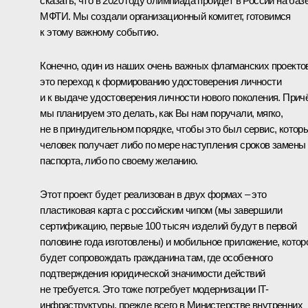
сказать, что в 2020 году олимпиада пройдёт в России на баз
МФТИ. Мы создали организационный комитет, готовимся
к этому важному событию.
Конечно, один из наших очень важных флагманских проекто
это переход к формированию удостоверения личности
и к выдаче удостоверения личности нового поколения. Прич
мы планируем это делать, как Вы нам поручали, мягко,
не в принудительном порядке, чтобы это был сервис, котор
человек получает либо по мере наступления сроков замены
паспорта, либо по своему желанию.
Этот проект будет реализован в двух формах – это
пластиковая карта с российским чипом (мы завершили
сертификацию, первые 100 тысяч изделий будут в первой
половине года изготовлены) и мобильное приложение, котор
будет сопровождать гражданина там, где особенного
подтверждения юридической значимости действий
не требуется. Это тоже потребует модернизации IT-
инфраструктуры, прежде всего в Министерстве внутренних