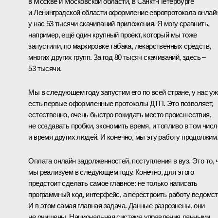
в Москве и Московской области, в Санкт-Петербурге
и Ленинградской области оформление европротокола онлайн
у нас 53 тысячи скачиваний приложения. Я могу сравнить,
например, ещё один крупный проект, который мы тоже
запустили, по маркировке табака, лекарственных средств,
многих других групп. За год 80 тысяч скачиваний, здесь –
53 тысячи.
Мы в следующем году запустим его по всей стране, у нас уж
есть первые оформленные протоколы ДТП. Это позволяет,
естественно, очень быстро покидать место происшествия,
не создавать пробки, экономить время, и топливо в том числ
и время других людей. И конечно, мы эту работу продолжим
Оплата онлайн задолженностей, поступления в вуз. Это то, 
мы реализуем в следующем году. Конечно, для этого
предстоит сделать самое главное: не только написать
программный код, интерфейс, а перестроить работу ведомст
И в этом самая главная задача. Данные разрознены, они
не очищены. Национальная система управления данными