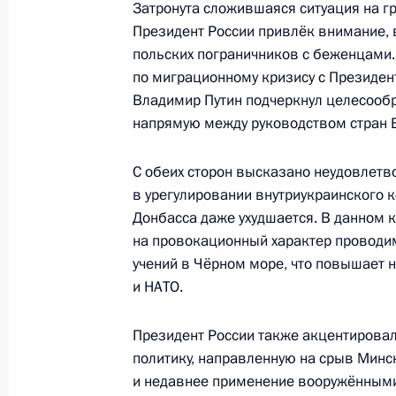
Затронута сложившаяся ситуация на г
28 января 2022 года, 16:15
Президент России привлёк внимание, 
польских пограничников с беженцами.
по миграционному кризису с Президе
Телефонный разговор с Президен
Владимир Путин подчеркнул целесооб
Макроном
напрямую между руководством стран Е
21 декабря 2021 года, 18:00
С обеих сторон высказано неудовлетв
в урегулировании внутриукраинского к
Донбасса даже ухудшается. В данном 
Телефонный разговор с Президен
на провокационный характер проводи
Макроном
учений в Чёрном море, что повышает 
и НАТО.
14 декабря 2021 года, 16:40
Президент России также акцентировал
политику, направленную на срыв Минс
Телефонный разговор с Президен
и недавнее применение вооружёнными
Макроном