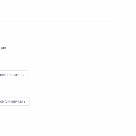
м взятия Бастилии
том Франции Эммануэлем
ция
няя политика
том Франции Эммануэлем
он Эммануэль
 Эммануэлем Макроном