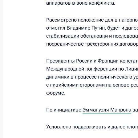
аппаратов в зоне конфликта.
15 ноября 2021 года, 21:30
Рассмотрено положение дел в нагорно
отметил Владимир Путин, будет и дал
стабилизации обстановки и последова
Телефонный разговор с Ангелой М
посредничестве трёхсторонних догово
Макроном
11 октября 2021 года, 20:00
Президенты России и Франции конста
Международной конференции по Ливии
динамики в процессе политического у
Телефонный разговор с Президен
с ливийскими сторонами на основе реш
Макроном
форуме.
19 августа 2021 года, 19:40
По инициативе
Эммануэля Макрона
за
Условлено поддерживать и далее плот
Поздравление Президенту Франци