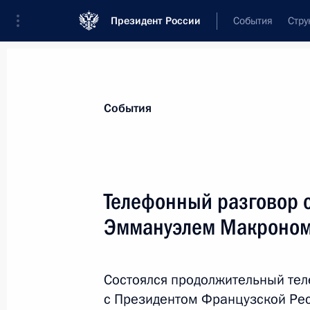
Президент России
События
Стру
Материалы по выбранной персоне
События
Макрон
,
Эммануэль
Президент Франции
Телефонный разговор 
Эммануэлем Макроно
Лента событий
Состоялся продолжительный те
с Президентом Французской Ре