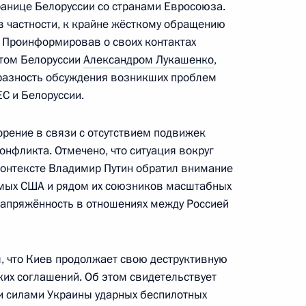
ранице Белоруссии со странами Евросоюза.
в частности, к крайне жёсткому обращению
 Проинформировав о своих контактах
нтом Белоруссии
Александром Лукашенко
,
том Франции Эммануэлем
разность обсуждения возникших проблем
С и Белоруссии.
орение в связи с отсутствием подвижек
онфликта. Отмечено, что ситуация вокруг
контексте Владимир Путин обратил внимание
том Франции Эммануэлем
мых США и рядом их союзников масштабных
напряжённость в отношениях между Россией
, что Киев продолжает свою деструктивную
ких соглашений. Об этом свидетельствует
том Франции Эммануэлем
 силами Украины ударных беспилотных