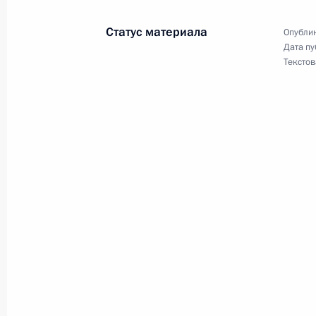
30 марта 2021 года, 22:55
Статус материала
Опублик
Дата пу
Текстов
Телефонный разговор с Президен
Макроном
10 января 2021 года, 15:20
Телефонный разговор с Президен
Макроном
22 декабря 2020 года, 21:00
Телеграмма Эммануэлю Макрону