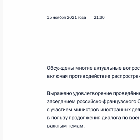
Показа
15 ноября 2021 года
21:30
Телефонный разговор с Президен
Макроном
3 февраля 2022 года, 22:35
Обсуждены многие актуальные вопросы
включая противодействие распростра
Телефонный разговор с Президен
Макроном
Выражено удовлетворение проведённ
31 января 2022 года, 21:35
заседанием российско-французского С
с участием министров иностранных де
в пользу продолжения диалога по вое
важным темам.
Телефонный разговор с Президен
Макроном