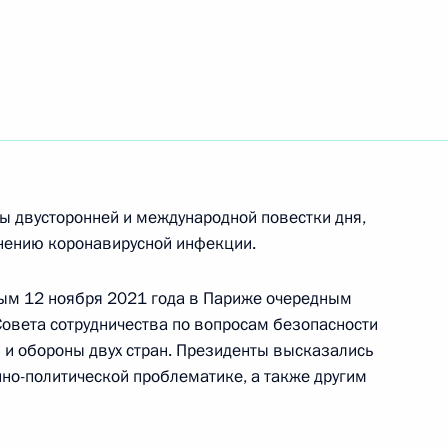
ть следующие материалы
том Франции Эммануэлем
 двусторонней и международной повестки дня,
нению коронавирусной инфекции.
том Франции Эммануэлем
ым 12 ноября 2021 года в Париже очередным
овета сотрудничества по вопросам безопасности
л и обороны двух стран. Президенты высказались
нно-политической проблематике, а также другим
том Франции Эммануэлем