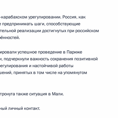
-карабахском урегулировании. Россия, как
ее предпринимать шаги, способствующие
тельной реализации достигнутых при российском
еркель и Эммануэлем
рённостей.
тировали успешное проведение в Париже
, подчеркнули важность сохранения позитивной
регулирования и настойчивой работы
том Франции Эммануэлем
ений, принятых в том числе на упомянутом
тронута также ситуация в Мали.
ный личный контакт.
и Эммануэлю Макрону