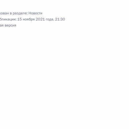
ован в разделе:
Новости
бликации:
15 ноября 2021 года, 21:30
ая версия
том Франции Эммануэлем
том Франции Эммануэлем