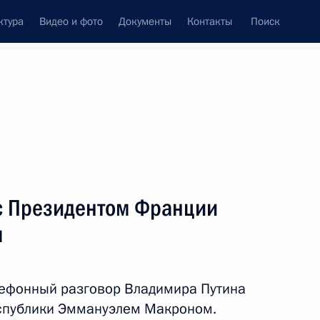
ктура
Видео и фото
Документы
Контакты
Поиск
Все персоны
с Президентом Франции
м
Подписаться на ленту
лефонный разговор Владимира Путина
спублики Эммануэлем Макроном.