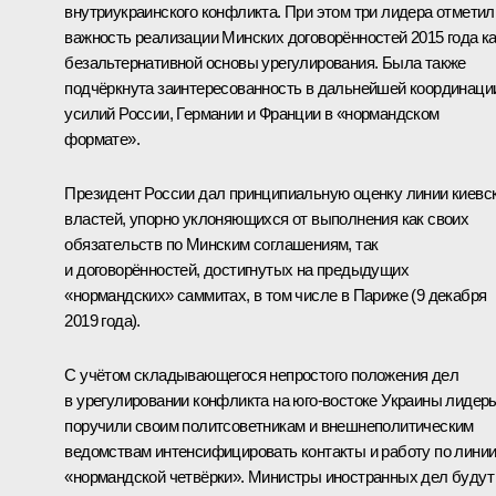
внутриукраинского конфликта. При этом три лидера отметил
важность реализации Минских договорённостей 2015 года к
безальтернативной основы урегулирования. Была также
подчёркнута заинтересованность в дальнейшей координаци
усилий России, Германии и Франции в «нормандском
формате».
Президент России дал принципиальную оценку линии киевс
властей, упорно уклоняющихся от выполнения как своих
обязательств по Минским соглашениям, так
и договорённостей, достигнутых на предыдущих
«нормандских» саммитах, в том числе в Париже (9 декабря
2019 года).
С учётом складывающегося непростого положения дел
в урегулировании конфликта на юго-востоке Украины лидер
поручили своим политсоветникам и внешнеполитическим
ведомствам интенсифицировать контакты и работу по лини
«нормандской четвёрки». Министры иностранных дел будут