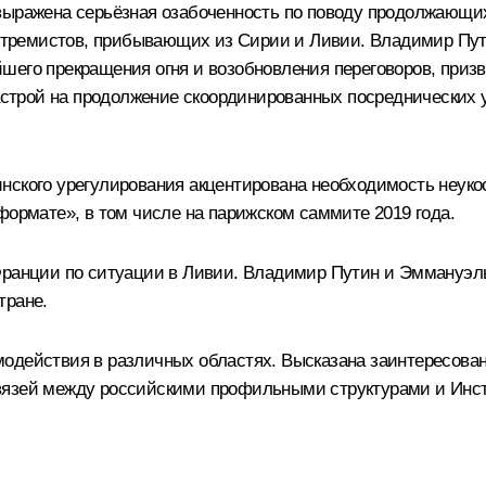
 выражена серьёзная озабоченность по поводу продолжающ
 экстремистов, прибывающих из Сирии и Ливии. Владимир 
шего прекращения огня и возобновления переговоров, призв
трой на продолжение скоординированных посреднических у
нского урегулирования акцентирована необходимость неуко
формате», в том числе на парижском саммите 2019 года.
Франции по ситуации в Ливии. Владимир Путин и Эммануэл
тране.
одействия в различных областях. Высказана заинтересован
вязей между российскими профильными структурами и Инсти