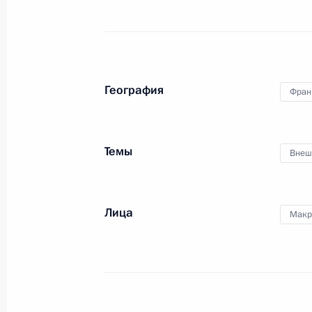
Бизнес-диалог Россия – Франция
25 мая 2018 года, 14:30
География
Фран
Совместная пресс-конференция с 
Темы
Внеш
Эммануэлем Макроном
24 мая 2018 года, 22:20
Лица
Макр
Российско-французские переговор
24 мая 2018 года, 21:30