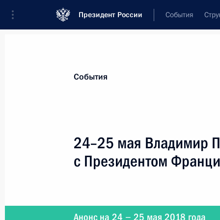
Президент России
События
Стру
Материалы по выбранной персоне
События
Макрон
,
Эммануэль
Президент Франции
24–25 мая Владимир П
с Президентом Франц
Лента событий
Анонс на 24 − 25 мая 2018 года