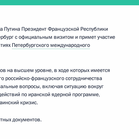
ть следующие материалы
 Путина Президент Французской Республики
нтом Франции Эммануэлем
ербург с официальным визитом и примет участие
Филиппом
ятиях
Петербургского международного
в на высшем уровне, в ходе которых имеется
го российско-французского сотрудничества
нальные вопросы, включая ситуацию вокруг
ействий по иранской ядерной программе,
аинский кризис.
ого международного
тных документов.