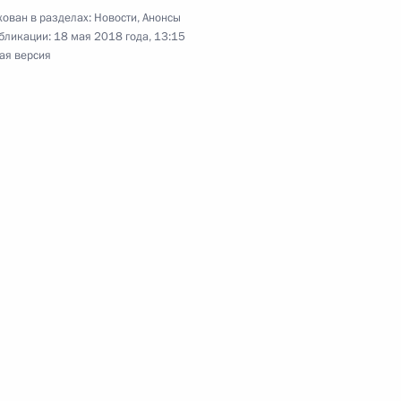
ован в разделах:
Новости
,
Анонсы
ится с Президентом Франции
бликации:
18 мая 2018 года, 13:15
ая версия
том Франции Эммануэлем
ным канцлером Германии