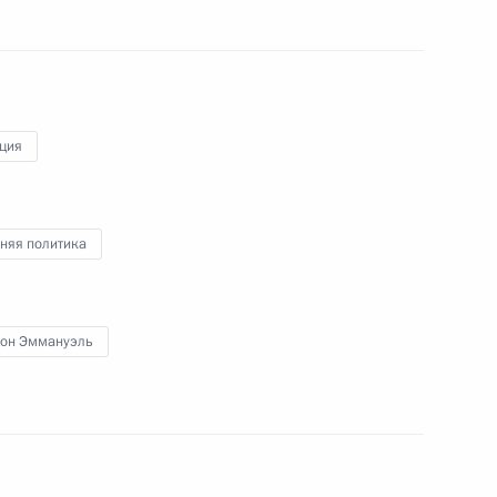
ция
Президентом Франции
няя политика
он Эммануэль
ы