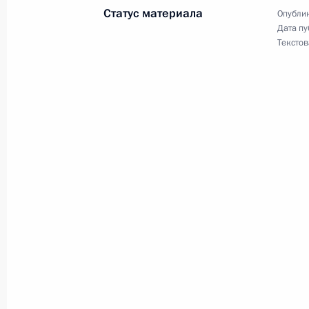
Статус материала
Опублик
24–25 мая Владимир Путин встрет
Дата пу
Текстов
Эммануэлем Макроном
18 мая 2018 года, 13:15
Телефонный разговор с Президен
Макроном
15 мая 2018 года, 10:50
Телефонный разговор с Федераль
Ангелой Меркель
11 мая 2018 года, 12:20