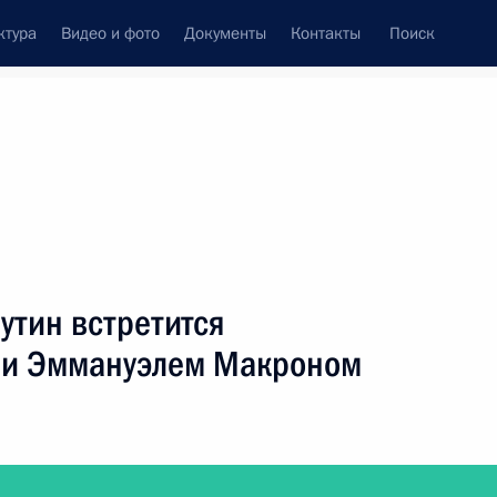
ктура
Видео и фото
Документы
Контакты
Поиск
Все персоны
утин встретится
ии Эммануэлем Макроном
Подписаться на ленту