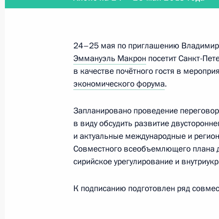
Показа
24–25 мая по приглашению Владимира
Телефонные разговоры с Президе
Эммануэль Макрон
посетит Санкт-Пет
Макроном и Королём бельгийцев 
в качестве почётного гостя в меропри
11 июля 2018 года, 00:40
экономического форума
.
Запланировано проведение переговоро
Гала-приём «Звёзды белых ночей»
в виду обсудить развитие двусторонне
и актуальные международные и регио
25 мая 2018 года, 23:50
Совместного всеобъемлющего плана д
сирийское урегулирование и внутриукр
Пленарное заседание Петербургск
К подписанию подготовлен ряд совмес
экономического форума
25 мая 2018 года, 18:00