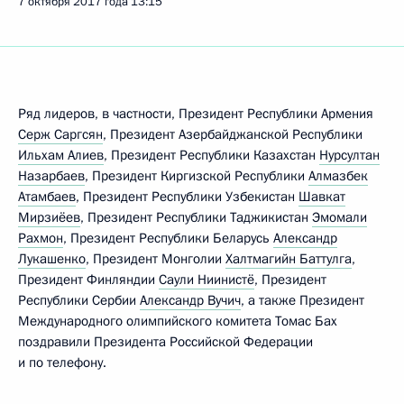
7 октября 2017 года
13:15
Ряд лидеров, в частности, Президент Республики Армения
Серж Саргсян
, Президент Азербайджанской Республики
Ильхам Алиев
, Президент Республики Казахстан
Нурсултан
Назарбаев
, Президент Киргизской Республики
Алмазбек
Атамбаев
, Президент Республики Узбекистан
Шавкат
Мирзиёев
, Президент Республики Таджикистан
Эмомали
Рахмон
, Президент Республики Беларусь
Александр
Лукашенко
, Президент Монголии
Халтмагийн Баттулга
,
Президент Финляндии
Саули Ниинистё
, Президент
Республики Сербии
Александр Вучич
, а также Президент
Международного олимпийского комитета Томас Бах
поздравили Президента Российской Федерации
и по телефону.