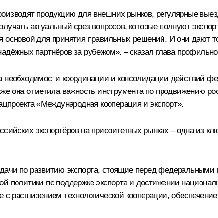
роизводят продукцию для внешних рынков, регулярные выез
лучать актуальный срез вопросов, которые волнуют экспортё
я основой для принятия правильных решений. И они дают то
надёжных партнёров за рубежом», – сказал глава профильно
а необходимости координации и консолидации действий фе
акже она отметила важность инструмента по продвижению р
нацпроекта «Международная кооперация и экспорт».
сийских экспортёров на приоритетных рынках – одна из клю
дачи по развитию экспорта, стоящие перед федеральными и
ной политики по поддержке экспорта и достижении национа
же с расширением технологической кооперации, обеспечение