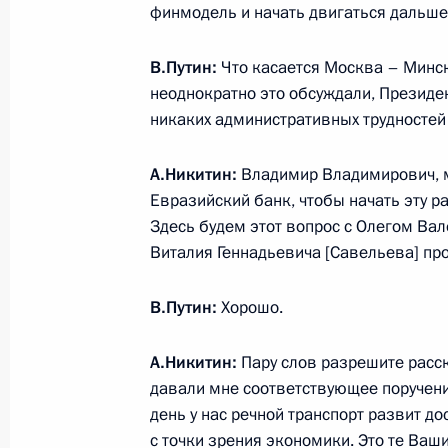
финмодель и начать двигаться дальше
В.Путин:
Что касается Москва – Минс
Заседание Совета по стратегическ
неоднократно это обсуждали, Президен
и комиссий Госсовета по направле
никаких административных трудностей 
экономического развития
29 мая 2024 года, 18:20
А.Никитин:
Владимир Владимирович, м
Евразийский банк, чтобы начать эту р
Здесь будем этот вопрос с Олегом В
Виталия Геннадьевича [Савельева] пр
Заседание комиссии Госсовета по
политика»
В.Путин:
Хорошо.
3 мая 2024 года, 17:30
А.Никитин:
Пару слов разрешите расск
давали мне соответствующее поручени
Расширенное заседание Президиум
день у нас речной транспорт развит д
с точки зрения экономики. Это те Ваш
21 сентября 2023 года, 21:45