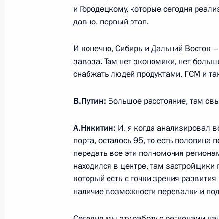
и Городецкому, которые сегодня реали
давно, первый этап.
Встреча с губернатором Новгородс
И конечно, Сибирь и Дальний Восток –
Никитиным
завоза. Там нет экономики, нет больш
снабжать людей продуктами, ГСМ и так
21 сентября 2023 года, 19:05
В.Путин:
Большое расстояние, там свы
Встреча с победителями Чемпионат
А.Никитин:
И, я когда анализировал вс
21 сентября 2023 года, 18:50
порта, осталось 95, то есть половина
передать все эти полномочия регионам
находился в центре, там застройщики 
который есть с точки зрения развития 
Посещение центра «Возвращение»
наличие возможности перевалки и под
21 сентября 2023 года, 17:10
Сегодня мы эту работу с регионами на