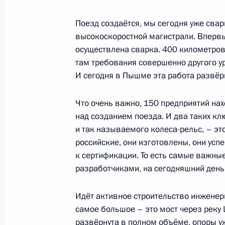
31 марта 2026 года, 15:15
Поезд создаётся, мы сегодня уже свар
высокоскоростной магистрали. Вперв
Встреча с Министром транспорта 
осуществлена сварка. 400 километров 
там требования совершенно другого ур
20 ноября 2025 года, 14:45
И сегодня в Пышме эта работа развёр
Что очень важно, 150 предприятий на
Совещание с членами Правительст
над созданием поезда. И два таких к
и так называемого колеса-рельс, – эт
29 октября 2025 года, 14:05
российские, они изготовлены, они усп
к сертификации. То есть самые важны
разработчиками, на сегодняшний день
Открытие участка «Дюртюли – Ачит
16 июля 2025 года, 19:00
Идёт активное строительство инженер
самое большое – это мост через реку 
развёрнута в полном объёме, опоры уж