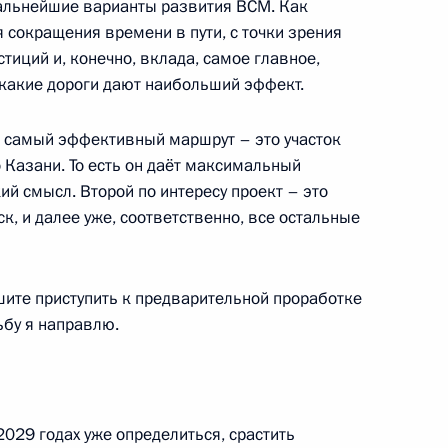
альнейшие варианты развития ВСМ. Как
 сокращения времени в пути, с точки зрения
тиций и, конечно, вклада, самое главное,
ого Совета по направлению
ь какие дороги дают наибольший эффект.
то самый эффективный маршрут – это участок
 Казани. То есть он даёт максимальный
й смысл. Второй по интересу проект – это
, и далее уже, соответственно, все остальные
ого Совета по направлению
шите приступить к предварительной проработке
ьбу я направлю.
кой области Андреем
029 годах уже определиться, срастить