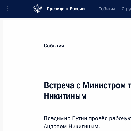
Президент России
События
Стру
Материалы по выбранной персоне
События
Никитин
,
Андрей
Сергеевич
Министр транспорта
Встреча с Министром 
Никитиным
Лента событий
Владимир Путин провёл рабочую
Андреем Никитиным.