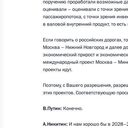
поручению проработали возможные д
оценивали – оценивали с точки зрения
пассажиропотока, с точки зрения инвес
Заседание комиссии Государственн
в валовой внутренний продукт, то ест
«Семья»
31 октября 2024 года, 17:00
Если говорить о российских дорогах, 
Москва – Нижний Новгород и далее до
экономический прирост и экономически
международный проект Москва – Минск
Заседание комиссии Государственн
проекты идут.
«Семья»
16 сентября 2024 года, 18:30
Поэтому, с Вашего разрешения, разре
этих проектов. Соответствующую прос
Встреча с губернатором Новгородс
В.Путин:
Конечно.
Никитиным
А.Никитин:
И нам хорошо бы в 2028–2
9 сентября 2024 года, 13:45