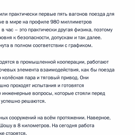
или практически первые пять вагонов поезда для
ые в мире на профиле 980 миллиметров
Андреем Никитиным
в час – это практически другая физика, поэтому
овня к безопасности, допускам и так далее.
нута в полном соответствии с графиком.
ходятся в промышленной кооперации, работают
ва
лючевых элемента взаимодействия, как бы поезда
о колёсная пара и тяговый привод. Они
ешно проходят испытания и готовятся
е инженерные вопросы, которые стояли перед
 успешно решаются.
» автодороги М-12 «Восток»
ных сооружений на всём протяжении. Наверное,
Шошу в 8 километров. На сегодня работа
е строятся.