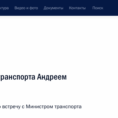
ктура
Видео и фото
Документы
Контакты
Поиск
Все персоны
транспорта Андреем
Подписаться на ленту
 встречу с Министром транспорта