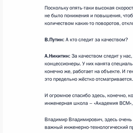
7 февраля 2025 года, 19:45
Поскольку опять-таки высокая скорост
не было понижения и повышения, что
количеством каких-то поворотов, откл
Заседание наблюдательного совет
В.Путин:
А кто следит за качеством?
23 января 2025 года, 16:15
А.Никитин:
За качеством следит у нас
концессионеры. У них нанята специаль
Заседание Государственного Совет
конечно же, работает на объекте. И г
это предельно жёстко отсматривается.
20 декабря 2024 года, 18:40
И огромное спасибо здесь, конечно, к
инженерная школа – «Академия ВСМ»,
Заседание комиссии Государственн
«Семья»
Владимир Владимирович, здесь очень 
28 ноября 2024 года, 13:00
важный инженерно-технологический пр