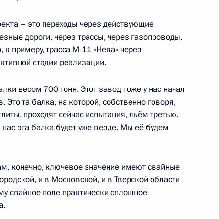
ом транспорта России
оекта – это переходы через действующие
езные дороги, через трассы, через газопроводы,
, к примеру, трасса М-11 «Нева» через
активной стадии реализации.
яющим обязанности Министра
ки весом 700 тонн. Этот завод тоже у нас начал
в. Это та балка, на которой, собственно говоря,
тлиты, проходят сейчас испытания, льём третью.
у нас эта балка будет уже везде. Мы её будем
 там, конечно, ключевое значение имеют свайные
городской, и в Московской, и в Тверской области
ому свайное поле практически сплошное
а.