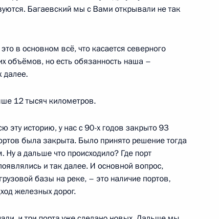
зуются. Багаевский мы с Вами открывали не так
кой области Андреем
 это в основном всё, что касается северного
их объёмов, но есть обязанность наша –
 далее.
ше 12 тысяч километров.
а высоких технологий
ю эту историю, у нас с 90-х годов закрыто 93
 портов была закрыта. Было принято решение тогда
. Ну а дальше что происходило? Где порт
появлялись и так далее. И основной вопрос,
грузовой базы на реке, – это наличие портов,
ход железных дорог.
чали, и три порта уже сделано новых. Дальше мы