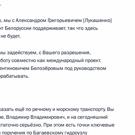
.
к, мы с Александром Григорьевичем [Лукашенко]
ому развитию и нацпроектам
т Белоруссии поддерживает, так что здесь
ниям социально-
не будет.
ы задействуем, с Вашего разрешения,
аботу совместно как международный проект.
алентиновичем Белозёровым под руководством
орабатывать.
 направлению «Социальная
азать ещё по речному и морскому транспорту. Вы
е, Владимир Владимирович, и на сегодняшний
а Государственного Совета
остаточно серьёзно. При этом есть точки ключевые
и поручения по Багаевскому гидроузлу