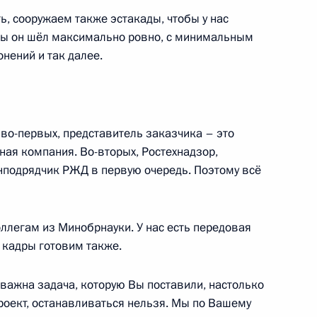
ь, сооружаем также эстакады, чтобы у нас
бы он шёл максимально ровно, с минимальным
онений и так далее.
а АСИ
, во-первых, представитель заказчика – это
ная компания. Во-вторых, Ростехнадзор,
а
енподрядчик РЖД в первую очередь. Поэтому всё
оллегам из Минобрнауки. У нас есть передовая
 кадры готовим также.
ого Совета по направлению
важна задача, которую Вы поставили, настолько
оект, останавливаться нельзя. Мы по Вашему