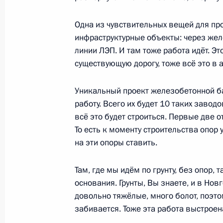
Андрей Никитин назначен Министр
Одна из чувствительных вещей для пр
8 июля 2025 года, 16:45
инфраструктурные объекты: через жел
линии ЛЭП. И там тоже работа идёт. Это
существующую дорогу, тоже всё это в 
Андрей Никитин назначен исполн
транспорта
Уникальный проект железобетонной бал
работу. Всего их будет 10 таких заводо
7 июля 2025 года, 11:00
всё это будет строиться. Первые две о
То есть к моменту строительства опор 
на эти опоры ставить.
Встреча с Андреем Никитиным
Там, где мы идём по грунту, без опор,
7 июля 2025 года, 11:00
основания. Грунты, Вы знаете, и в Нов
довольно тяжёлые, много болот, поэт
забивается. Тоже эта работа выстроен
Принята отставка Андрея Никитина