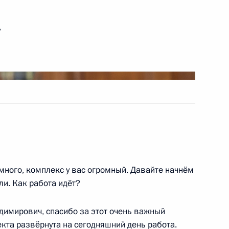
аседании комиссии Госсовета
нспортная система»
ь
ва
Андреем Никитиным
много, комплекс у вас огромный. Давайте начнём
и. Как работа идёт?
мирович, спасибо за этот очень важный
нфраструктуры
екта развёрнута на сегодняшний день работа.