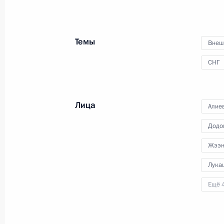
Темы
Внеш
СНГ
Лица
Алие
Додо
Жээн
Расширенное заседание
Лука
коллегии Министерства
Ещё 
обороны
22 декабря 2017 года
Аудио, 1 ч.