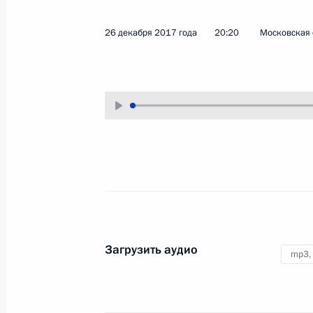
27 декабря 2017 года
Аудио, 2 мин.
26 декабря 2017 года
20:20
Московская 
В рамках праздничных
мероприятий по случаю нового,
2018 года, Владимир Путин
встретился в Государственном
Кремлёвском дворце
с действующими и бывшими
главами ряда регионов страны.
Встреча с руководством
палат Федерального
Загрузить аудио
mp3,
Собрания
25 декабря 2017 года
Аудио, 52 мин.