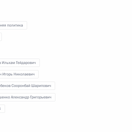
Владимир Путин выступил
на пленарном заседании
XVII съезда Всероссийской
няя политика
политической партии «Единая
Россия».
в Ильхам Гейдарович
н Игорь Николаевич
беков Сооронбай Шарипович
Встреча с представителями
шенко Александр Григорьевич
крупного российского
4
бизнеса
21 декабря 2017 года
Аудио, 7 мин.