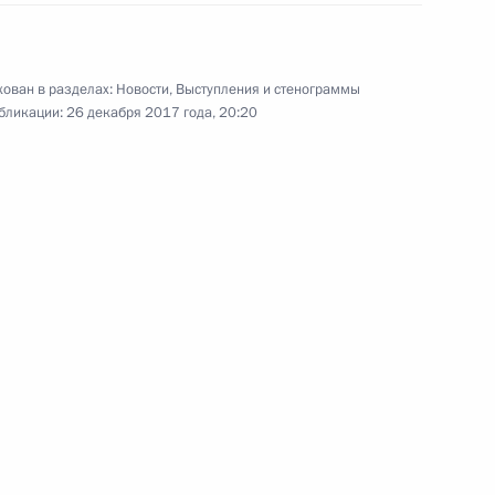
Владимир Путин встретился
в Кремле с представителями
ован в разделах:
Новости
,
Выступления и стенограммы
российских деловых кругов
бликации:
26 декабря 2017 года, 20:20
и объединений. Обсуждались
актуальные вопросы, волнующие
бизнес-сообщество.
Встреча с руководителями
органов безопасности
и спецслужб стран СНГ