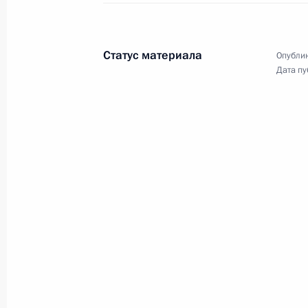
Статус материала
Опублик
Дата пу
Заявления для прессы
по итогам российско-
сербских переговоров