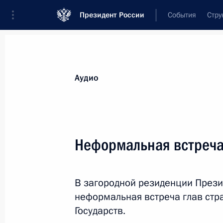
Президент России
События
Стру
Видеозаписи
Фотографии
Аудиозапи
Все материалы
Выступления
Совещан
Аудио
Показа
Неформальная встреча 
Встреча с действующими
В загородной резиденции Прези
и бывшими главами
неформальная встреча глав стр
регионов
Государств.