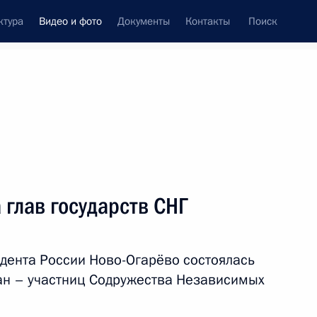
ктура
Видео и фото
Документы
Контакты
Поиск
си
ия, встречи
Встречи со СМИ
декабрь, 2017
ть следующие материалы
глав государств СНГ
Неформальная встреча глав
дента России Ново-Огарёво состоялась
государств СНГ
ан – участниц Содружества Независимых