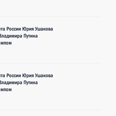
та России Юрия Ушакова
 Владимира Путина
ампом
та России Юрия Ушакова
 Владимира Путина
ампом