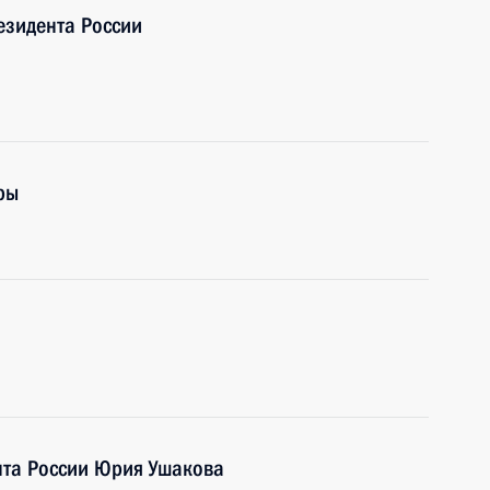
езидента России
ры
та России Юрия Ушакова