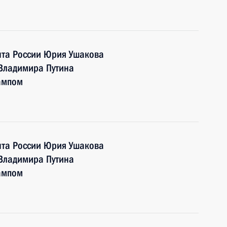
та России Юрия Ушакова
 Владимира Путина
ампом
та России Юрия Ушакова
 Владимира Путина
ампом