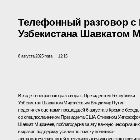
Телефонный разговор с
Узбекистана Шавкатом 
8 августа 2025 года
12:15
В ходе телефонного разговора с Президентом Республики
Узбекистан
Шавкатом Мирзиёевым
Владимир Путин
поделился оценками прошедшей 6 августа в Кремле
бесед
со спецпосланником Президента США Стивеном Уиткоффо
Шавкат Мирзиёев, поблагодарив за эту важную информацию
выразил поддержку усилий по поиску политико-
дипломатических путей урегулирования украинского кризиса